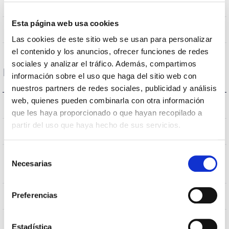
90
Nombre de led
Esta página web usa cookies
Non
Atténuation
Las cookies de este sitio web se usan para personalizar
el contenido y los anuncios, ofrecer funciones de redes
sociales y analizar el tráfico. Además, compartimos
Dimensions et montage
información sobre el uso que haga del sitio web con
nuestros partners de redes sociales, publicidad y análisis
web, quienes pueden combinarla con otra información
207638,537933,538237,538244
L’assemblée
que les haya proporcionado o que hayan recopilado a
partir del uso que haya hecho de sus servicios.
1.414x60x80mm
Dimensions
Selección
Position de
Necesarias
Superficie/Suspendido
de
montage
consentimiento
Preferencias
Non
Empalmable
Directa
Éclairage
Estadística