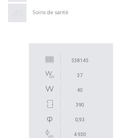
Soins de santé
538145
37
40
390
0,93
4.930