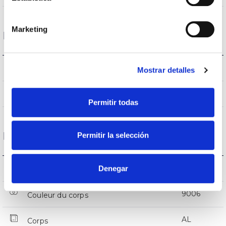
Marketing
Données optiques
4.000K
Température de coleur
Mostrar detalles
>80
CRI Indice de rendu des couleurs
Permitir todas
Logement et finition
Permitir la selección
IP20
Denegar
Indice d’étanchéité IP
9006
Couleur du corps
AL
Corps