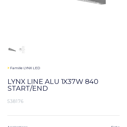
>
Famille
LYNX LED
LYNX LINE ALU 1X37W 840
START/END
538176