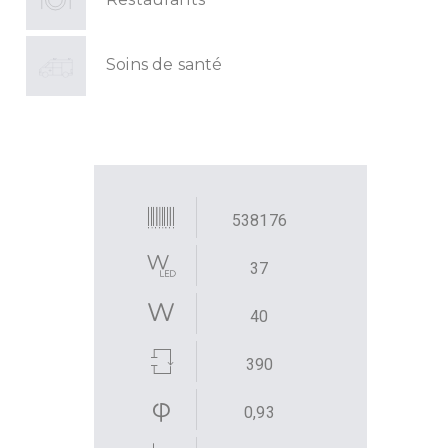
Soins de santé
538176
37
40
390
0,93