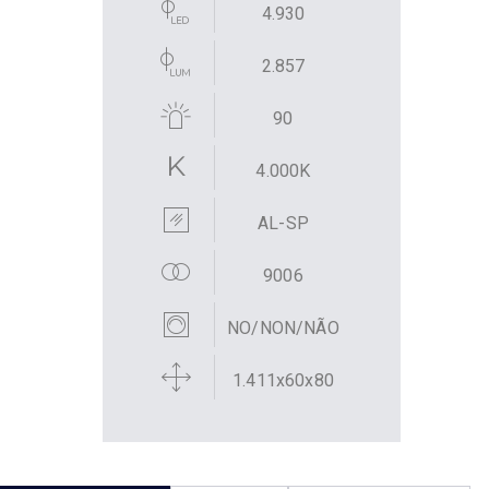
4.930
2.857
90
4.000K
AL-SP
9006
NO/NON/NÃO
1.411x60x80