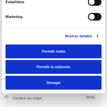
Estadística
Directa
Éclairage
Marketing
Données optiques
Mostrar detalles
4.000K
Température de coleur
>80
CRI Indice de rendu des couleurs
Permitir todas
Permitir la selección
Logement et finition
Denegar
IP20
Indice d’étanchéité IP
9006
Couleur du corps