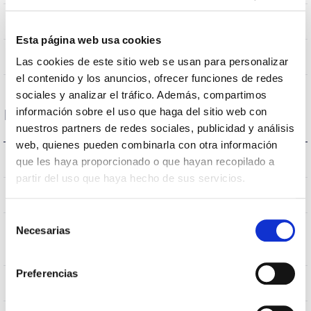
90
Nombre de led
Esta página web usa cookies
Non
Atténuation
Las cookies de este sitio web se usan para personalizar
el contenido y los anuncios, ofrecer funciones de redes
sociales y analizar el tráfico. Además, compartimos
información sobre el uso que haga del sitio web con
Dimensions et montage
nuestros partners de redes sociales, publicidad y análisis
web, quienes pueden combinarla con otra información
207638,537933,538237,538244
L’assemblée
que les haya proporcionado o que hayan recopilado a
partir del uso que haya hecho de sus servicios.
1.411x60x80mm
Dimensions
Selección
Necesarias
Position de
de
Superficie/Suspendido
montage
consentimiento
Preferencias
Non
Empalmable