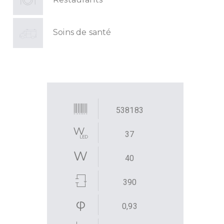
Soins de santé
538183
37
40
390
0,93