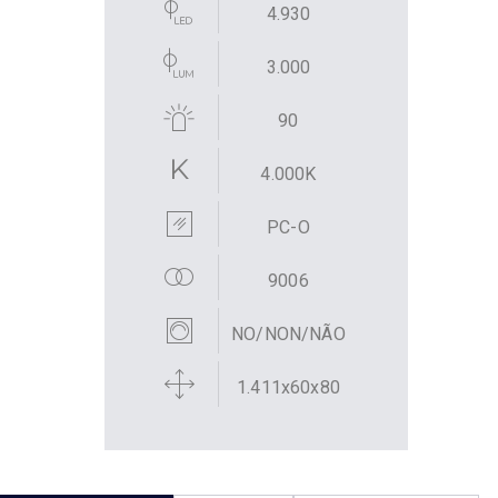
4.930
3.000
90
4.000K
PC-O
9006
NO/NON/NÃO
1.411x60x80