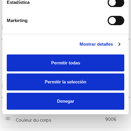
Estadística
Directa
Éclairage
Marketing
Données optiques
Mostrar detalles
4.000K
Température de coleur
>80
CRI Indice de rendu des couleurs
Permitir todas
Permitir la selección
Logement et finition
Denegar
IP20
Indice d’étanchéité IP
9006
Couleur du corps