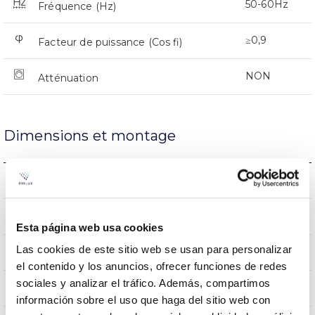
50-60Hz
Fréquence (Hz)
≥0,9
Facteur de puissance (Cos fi)
NON
Atténuation
Dimensions et montage
0.6Kg
Poids
160x160x62mm
Dimensions
Esta página web usa cookies
Las cookies de este sitio web se usan para personalizar
NON
Empalmable
el contenido y los anuncios, ofrecer funciones de redes
sociales y analizar el tráfico. Además, compartimos
Directa
Éclairage
información sobre el uso que haga del sitio web con