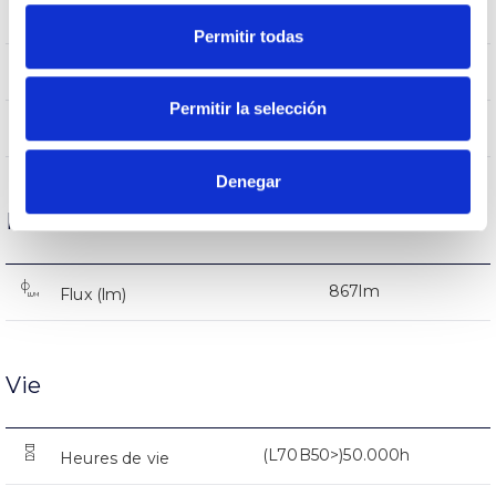
–
Intensité (A)
Permitir todas
Gris
Couleur du corps
Permitir la selección
PC
Corps
Denegar
Performance
867lm
Flux (lm)
Vie
(L70B50>)50.000h
Heures de vie