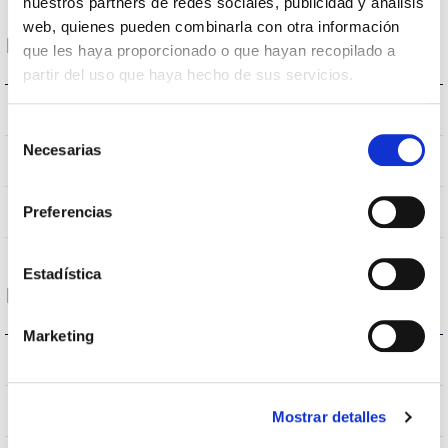
nuestros partners de redes sociales, publicidad y análisis
web, quienes pueden combinarla con otra información
Données optiques
que les haya proporcionado o que hayan recopilado a
partir del uso que haya hecho de sus servicios.
3000K
Température de coleur
Selección
Necesarias
de
80
CRI Indice de rendu des couleurs
consentimiento
100
Preferencias
Angle d’ouverture
Estadística
Logement et finition
Marketing
IK08
IK Protection contre des impacts
IP20
Indice d’étanchéité IP
Mostrar detalles