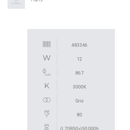
483346
12
867
3000K
Gris
80
(L70B50>)50.000h