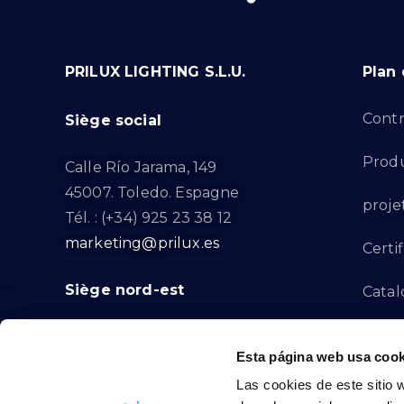
PRILUX LIGHTING S.L.U.
Plan 
Contr
Siège social
Produ
Calle Río Jarama, 149
45007. Toledo. Espagne
proje
Tél. : (+34) 925 23 38 12
marketing@prilux.es
Certif
Siège nord-est
Catal
Proje
Calle Del Torrent Fondo, s/n
Esta página web usa cook
08791. Sant Llorenç d’Hortons.
Canal
Las cookies de este sitio 
Barcelone. Espagne