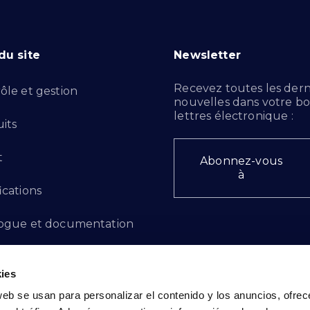
du site
Newsletter
Recevez toutes les dern
ôle et gestion
nouvelles dans votre bo
lettres électronique :
its
t
Abonnez-vous
à
ications
ogue et documentation
ts d'innovation
ies
 des plaintes
web se usan para personalizar el contenido y los anuncios, ofrec