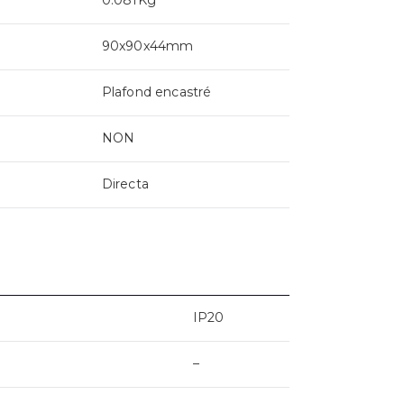
90x90x44mm
Plafond encastré
NON
Directa
IP20
–