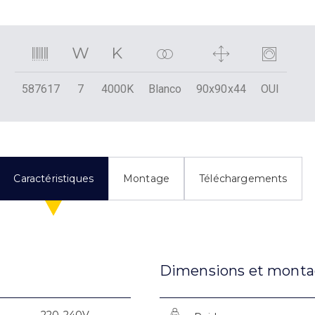
587617
7
4000K
Blanco
90x90x44
OUI
Caractéristiques
Montage
Téléchargements
Dimensions et mont
220-240V