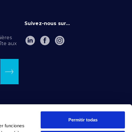
Suivez-nous sur…
ières
îte aux
Permitir todas
er funciones