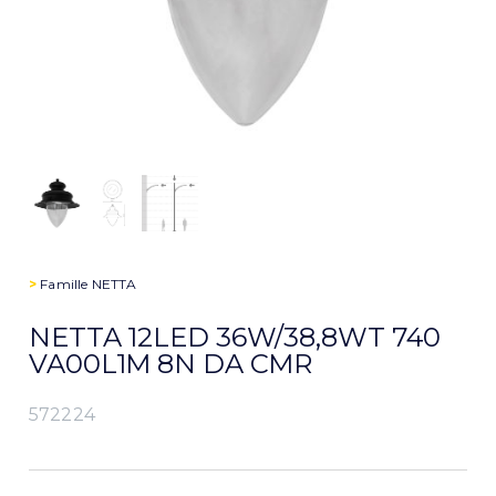
>
Famille
NETTA
NETTA 12LED 36W/38,8WT 740
VA00L1M 8N DA CMR
572224