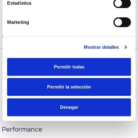
Estadística
VA00L1M
Optique
Marketing
Logement et finition
Mostrar detalles
IK09
IK Protection contre des impacts
Permitir todas
IP65
Indice d’étanchéité IP
Permitir la selección
65
Intensité (A)
AL iap
Corps
Denegar
Performance