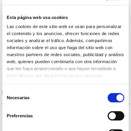
0,282m2
Résistance au vent
Esta página web usa cookies
10Kg
Poids
Las cookies de este sitio web se usan para personalizar
el contenido y los anuncios, ofrecer funciones de redes
Ø600x655mm
Dimensions
sociales y analizar el tráfico. Además, compartimos
información sobre el uso que haga del sitio web con
Support de bras
Position de montage
nuestros partners de redes sociales, publicidad y análisis
web, quienes pueden combinarla con otra información
Non
Empalmable
que les haya proporcionado o que hayan recopilado a
partir del uso que haya hecho de sus servicios.
Selección
Données optiques
Necesarias
de
consentimiento
4.000K
Température de coleur
Preferencias
>70
CRI Indice de rendu des couleurs