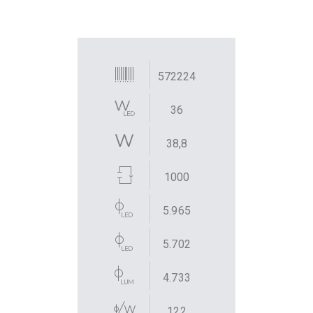
572224
36
38,8
1000
5.965
5.702
4.733
122