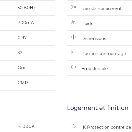
50-60Hz
Résistance au vent
700mA
Poids
0,97
Dimensions
32
Position de montage
Oui
Empalmable
CMR
Logement et finition
4.000K
IK Protection contre de