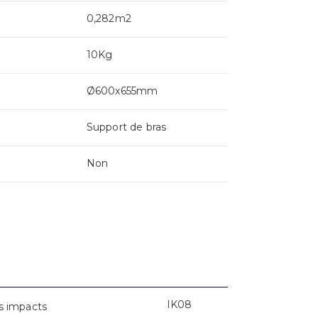
0,282m2
10Kg
Ø600x655mm
Support de bras
Non
IK08
s impacts