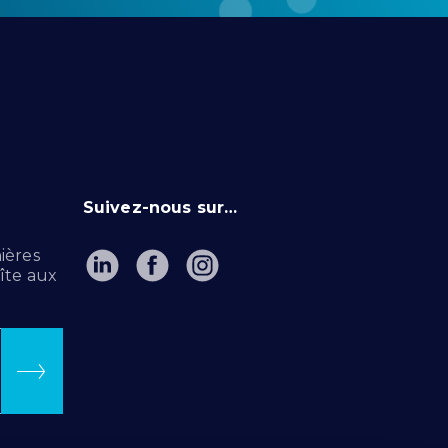
Suivez-nous sur…
ières
îte aux