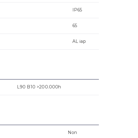
IP65
65
AL iap
L90 B10 >200.000h
Non