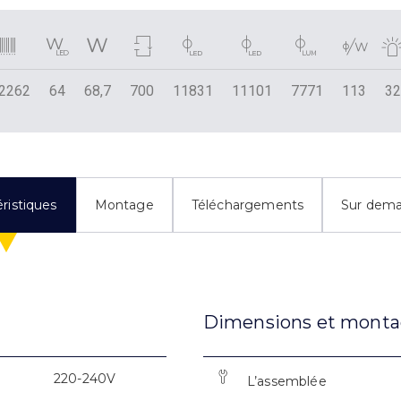
2262
64
68,7
700
11831
11101
7771
113
3
ristiques
Montage
Téléchargements
Sur dem
Dimensions et mont
220-240V
L’assemblée