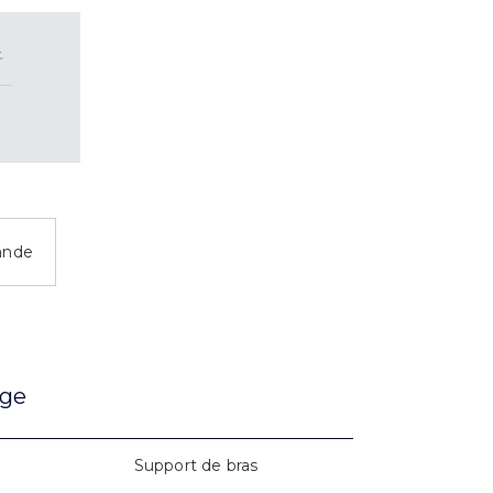
2
ande
age
Support de bras