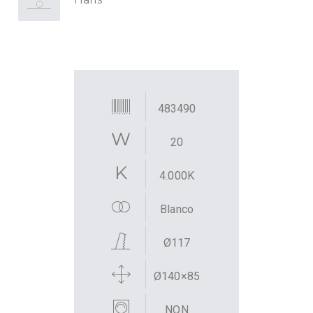
483490
20
4.000K
Blanco
Ø117
Ø140×85
NON