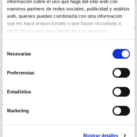
información sobre el uso que haga del sitio web con
nuestros partners de redes sociales, publicidad y análisis
Données optiques
web, quienes pueden combinarla con otra información
que les haya proporcionado o que hayan recopilado a
partir del uso que haya hecho de sus servicios.
4.000K
Température de coleur
Selección
≥80
CRI Indice de rendu des couleurs
Necesarias
de
consentimiento
25
Angle d’ouverture
Preferencias
Logement et finition
Estadística
Marketing
IP20
Indice d’étanchéité IP
Blanc
Couleur du corps
Mostrar detalles