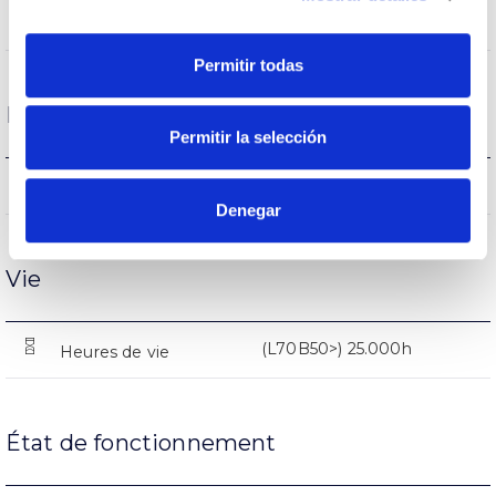
AL
Corps
Permitir todas
Performance
Permitir la selección
1811lm
Flux (lm)
Denegar
Vie
(L70B50>) 25.000h
Heures de vie
État de fonctionnement