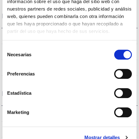
información sobre el uso que haga del sitio web con
nuestros partners de redes sociales, publicidad y análisis
Données optiques
web, quienes pueden combinarla con otra información
que les haya proporcionado o que hayan recopilado a
partir del uso que haya hecho de sus servicios.
4.000K
Température de coleur
Selección
≥80
CRI Indice de rendu des couleurs
Necesarias
de
consentimiento
25
Angle d’ouverture
Preferencias
Logement et finition
Estadística
Marketing
IP20
Indice d’étanchéité IP
Gris
Couleur du corps
Mostrar detalles