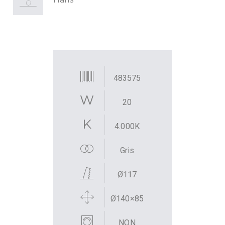
483575
20
4.000K
Gris
Ø117
Ø140×85
NON