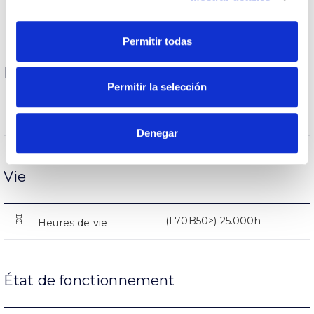
AL
Corps
Permitir todas
Performance
Permitir la selección
1811lm
Flux (lm)
Denegar
Vie
(L70B50>) 25.000h
Heures de vie
État de fonctionnement