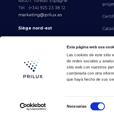
45007. Toledo. Espagne
proje
Tél. : (+34) 925 23 38 12
marketing@prilux.es
Certif
Siège nord-est
Catal
Proje
Calle Del Torrent Fondo, s/n
Esta página web usa cook
08791. Sant Llorenç d’Hortons.
Canal
Las cookies de este sitio 
Barcelone. Espagne
de redes sociales y analiz
Tél. : (+34) 93 719 23 29
Conta
sitio web con nuestros par
marketing@prilux.es
combinarla con otra inform
que haya hecho de sus ser
Prilux Lighting © 2024
Selección
Necesarias
de