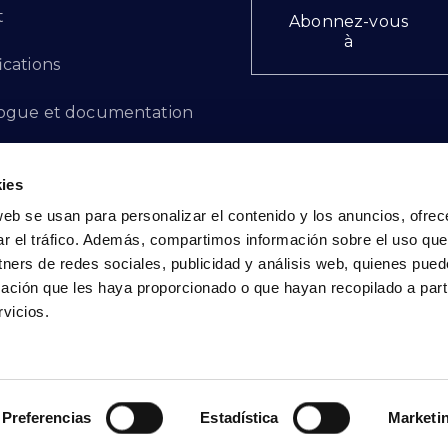
t
Abonnez-vous
à
ications
ogue et documentation
ts d'innovation
ies
 des plaintes
web se usan para personalizar el contenido y los anuncios, ofrec
ar el tráfico. Además, compartimos información sobre el uso que
cto - FR
tners de redes sociales, publicidad y análisis web, quienes pue
ación que les haya proporcionado o que hayan recopilado a parti
vicios.
Politique de confidentialité
|
Politique de cookies
Preferencias
Estadística
Marketi