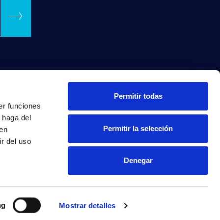
Permitir todas
er funciones
 haga del
Permitir la selección
den
r del uso
Denegar
INTRANET
ng
Mostrar detalles