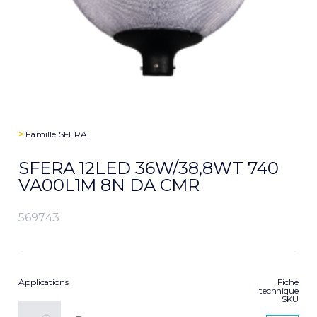
>
Famille
SFERA
SFERA 12LED 36W/38,8WT 740
VA00L1M 8N DA CMR
569743
Applications
Fiche
technique
SKU