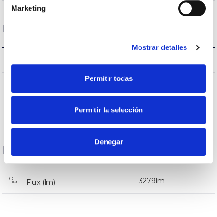
Marketing
Logement et finition
Mostrar detalles
IK08
IK Protection contre des impacts
Permitir todas
9005
Couleur du corps
AL iap
Permitir la selección
Corps
Denegar
Performance
3279lm
Flux (lm)