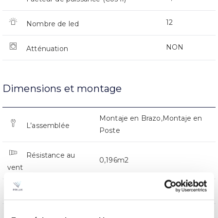
12
Nombre de led
NON
Atténuation
Dimensions et montage
Montaje en Brazo,Montaje en
L’assemblée
Poste
Résistance au
0,196m2
vent
0x0x0mm
Dimensions
Montaje en Brazo,Montaje en
Position de