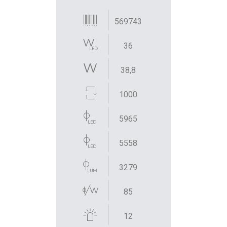
569743
36
38,8
1000
5965
5558
3279
85
12