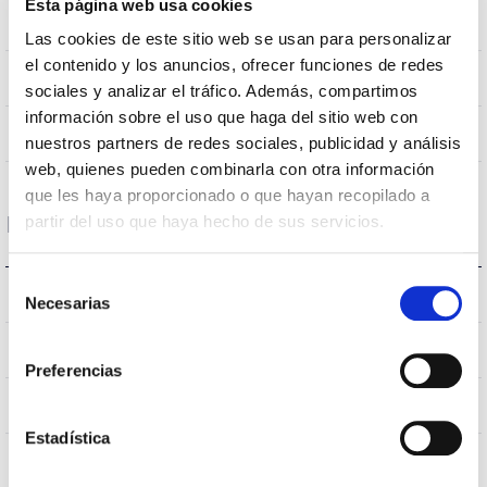
Esta página web usa cookies
Poste
montage
Las cookies de este sitio web se usan para personalizar
el contenido y los anuncios, ofrecer funciones de redes
NON
Empalmable
sociales y analizar el tráfico. Además, compartimos
información sobre el uso que haga del sitio web con
Directa
Éclairage
nuestros partners de redes sociales, publicidad y análisis
web, quienes pueden combinarla con otra información
que les haya proporcionado o que hayan recopilado a
Données optiques
partir del uso que haya hecho de sus servicios.
Selección
4000K
Température de coleur
Necesarias
de
consentimiento
70
CRI Indice de rendu des couleurs
Preferencias
VA00L1M
Optique
Estadística
10
Débit hémisphérique supérieur