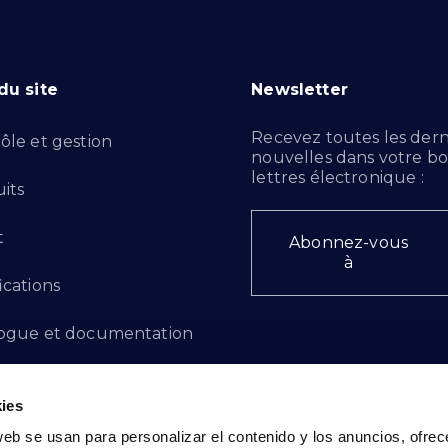
du site
Newsletter
Recevez toutes les dern
ôle et gestion
nouvelles dans votre bo
lettres électronique :
its
t
Abonnez-vous
à
ications
ogue et documentation
ts d'innovation
ies
 des plaintes
web se usan para personalizar el contenido y los anuncios, ofrec