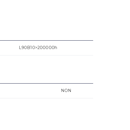
L90B10>200000h
NON