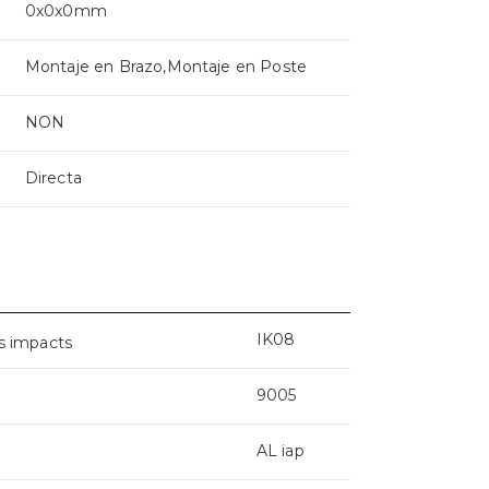
0x0x0mm
Montaje en Brazo,Montaje en Poste
NON
Directa
IK08
s impacts
9005
AL iap