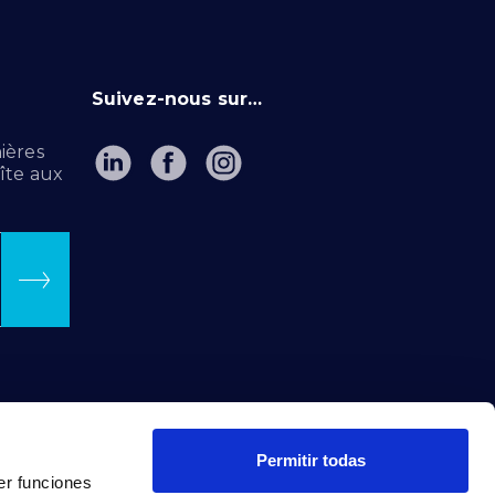
Suivez-nous sur…
ières
îte aux
Permitir todas
er funciones