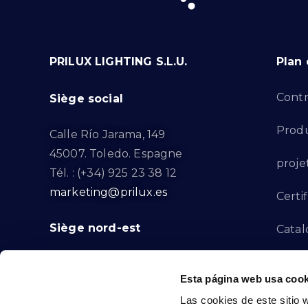
PRILUX LIGHTING S.L.U.
Plan 
Contr
Siège social
Produ
Calle Río Jarama, 149
45007. Toledo. Espagne
proje
Tél. : (+34) 925 23 38 12
marketing@prilux.es
Certif
Siège nord-est
Catal
Proje
Calle Del Torrent Fondo, s/n
Esta página web usa cook
08791. Sant Llorenç d’Hortons.
Canal
Las cookies de este sitio 
Barcelone. Espagne