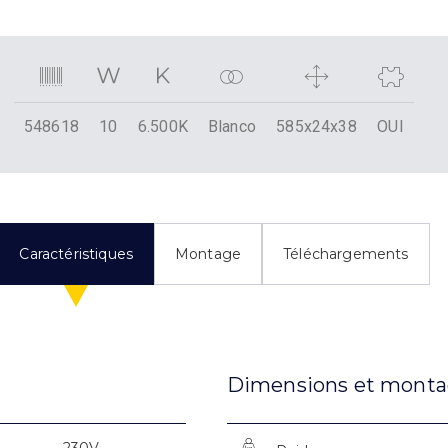
548618
10
6.500K
Blanco
585x24x38
OUI
Caractéristiques
Montage
Téléchargements
Dimensions et mont
230V