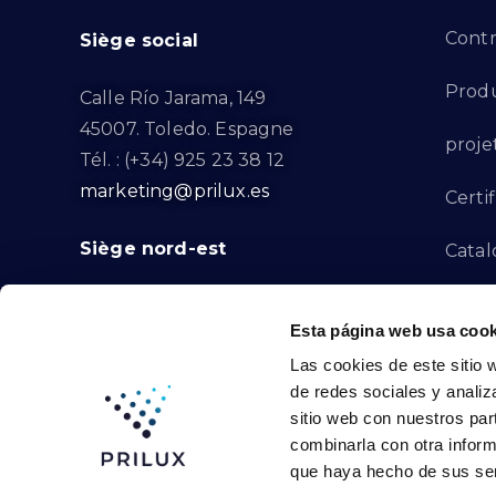
Contr
Siège social
Produ
Calle Río Jarama, 149
45007. Toledo. Espagne
proje
Tél. : (+34) 925 23 38 12
marketing@prilux.es
Certif
Siège nord-est
Catal
Proje
Calle Del Torrent Fondo, s/n
Esta página web usa cook
08791. Sant Llorenç d’Hortons.
Canal
Las cookies de este sitio 
Barcelone. Espagne
de redes sociales y analiz
Tél. : (+34) 93 719 23 29
Conta
sitio web con nuestros par
marketing@prilux.es
combinarla con otra inform
que haya hecho de sus ser