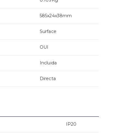
585x24x38mm
Surface
OUI
Incluida
Directa
IP20