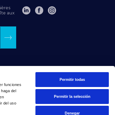
ières
îte aux
Permitir todas
er funciones
 haga del
Permitir la selección
den
r del uso
Denegar