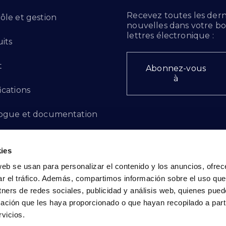
Recevez toutes les dern
ôle et gestion
nouvelles dans votre bo
lettres électronique :
its
t
Abonnez-vous
à
ications
ogue et documentation
ts d'innovation
ies
 des plaintes
web se usan para personalizar el contenido y los anuncios, ofrec
ar el tráfico. Además, compartimos información sobre el uso que
cto - FR
tners de redes sociales, publicidad y análisis web, quienes pue
ación que les haya proporcionado o que hayan recopilado a parti
vicios.