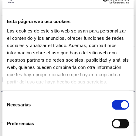
5.7Kg
Poids
Esta página web usa cookies
295×1.195x 40mm
Dimensions
Las cookies de este sitio web se usan para personalizar
el contenido y los anuncios, ofrecer funciones de redes
Empotrar
Position de montage
sociales y analizar el tráfico. Además, compartimos
información sobre el uso que haga del sitio web con
NON
Empalmable
nuestros partners de redes sociales, publicidad y análisis
web, quienes pueden combinarla con otra información
que les haya proporcionado o que hayan recopilado a
Données optiques
partir del uso que haya hecho de sus servicios.
Selección
4.000K
Température de coleur
Necesarias
de
consentimiento
>80
CRI Indice de rendu des couleurs
Preferencias
UGR <19
UGR