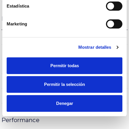
Estadística
Logement et finition
Marketing
AL-BR
Réflecteur
Mostrar detalles
IK04
IK Protection contre des impacts
Permitir todas
IP20
Indice d’étanchéité IP
40
Intensité (A)
Permitir la selección
FE
Corps
Denegar
Performance