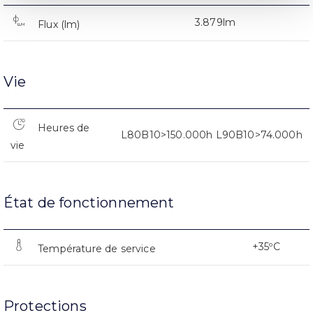
3.879lm
Flux (lm)
Vie
Heures de
L80B10>150.000h L90B10>74.000h
vie
État de fonctionnement
+35ºC
Température de service
Protections