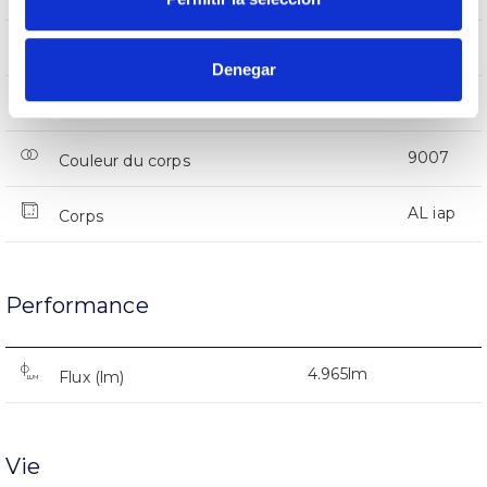
IP66
Indice d’étanchéité IP
Denegar
66
Intensité (A)
9007
Couleur du corps
AL iap
Corps
Performance
4.965lm
Flux (lm)
Vie