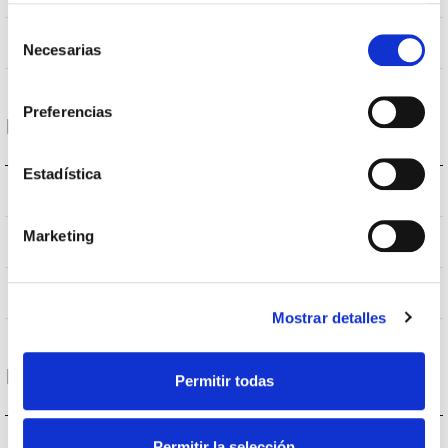
Selección
Non
Empalmable
Necesarias
de
consentimiento
Preferencias
Données optiques
Estadística
3.000K
Température de coleur
Marketing
>70
CRI Indice de rendu des couleurs
VA00K0M
Optique
Mostrar detalles
Logement et finition
Permitir todas
IK09
IK Protection contre des impacts
Permitir la selección