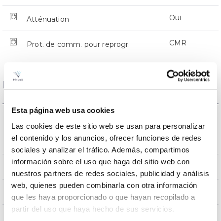
Oui
Atténuation
CMR
Prot. de comm. pour reprogr.
Dimensions et montage
Esta página web usa cookies
Monture en crosse
L’assemblée
Las cookies de este sitio web se usan para personalizar
el contenido y los anuncios, ofrecer funciones de redes
0,231m2
Résistance au vent
sociales y analizar el tráfico. Además, compartimos
información sobre el uso que haga del sitio web con
9Kg
Poids
nuestros partners de redes sociales, publicidad y análisis
web, quienes pueden combinarla con otra información
620x295x145mm
Dimensions
que les haya proporcionado o que hayan recopilado a
partir del uso que haya hecho de sus servicios.
Monture en crosse
Position de montage