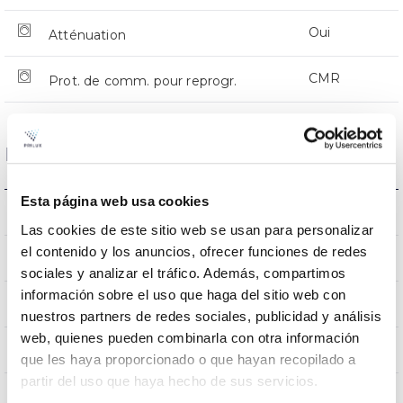
Oui
Atténuation
CMR
Prot. de comm. pour reprogr.
Dimensions et montage
Esta página web usa cookies
Monture en crosse
L’assemblée
Las cookies de este sitio web se usan para personalizar
el contenido y los anuncios, ofrecer funciones de redes
0,231m2
Résistance au vent
sociales y analizar el tráfico. Además, compartimos
información sobre el uso que haga del sitio web con
9Kg
Poids
nuestros partners de redes sociales, publicidad y análisis
web, quienes pueden combinarla con otra información
620x295x145mm
Dimensions
que les haya proporcionado o que hayan recopilado a
partir del uso que haya hecho de sus servicios.
Monture en crosse
Position de montage