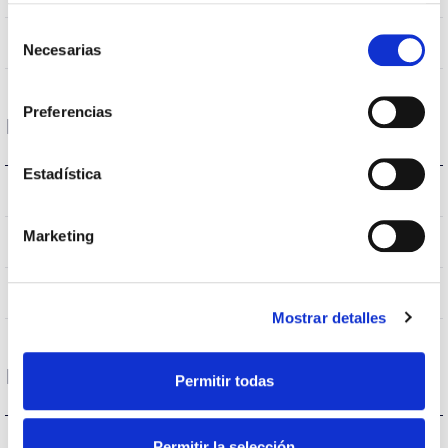
Selección
Non
Empalmable
Necesarias
de
consentimiento
Preferencias
Données optiques
Estadística
3.000K
Température de coleur
Marketing
>70
CRI Indice de rendu des couleurs
VA00K0M
Optique
Mostrar detalles
Logement et finition
Permitir todas
IK09
IK Protection contre des impacts
Permitir la selección