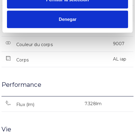
IP66
Indice d’étanchéité IP
Denegar
66
Intensité (A)
9007
Couleur du corps
AL iap
Corps
Performance
7.328lm
Flux (lm)
Vie