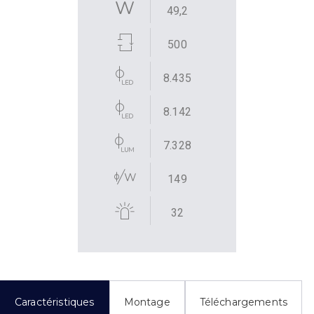
49,2
500
8.435
8.142
7.328
149
32
Caractéristiques
Montage
Téléchargements