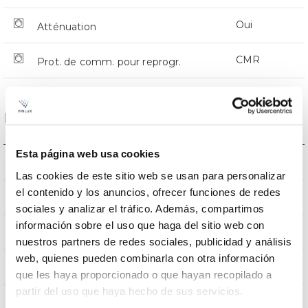
Oui
Atténuation
CMR
Prot. de comm. pour reprogr.
Dimensions et montage
Esta página web usa cookies
Monture en crosse
L’assemblée
Las cookies de este sitio web se usan para personalizar
el contenido y los anuncios, ofrecer funciones de redes
0,231m2
Résistance au vent
sociales y analizar el tráfico. Además, compartimos
información sobre el uso que haga del sitio web con
9Kg
Poids
nuestros partners de redes sociales, publicidad y análisis
web, quienes pueden combinarla con otra información
620x295x145mm
Dimensions
que les haya proporcionado o que hayan recopilado a
partir del uso que haya hecho de sus servicios.
Monture en crosse
Position de montage