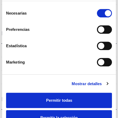
Selección
Non
Empalmable
Necesarias
de
consentimiento
Preferencias
Données optiques
Estadística
4.000K
Température de coleur
Marketing
>70
CRI Indice de rendu des couleurs
VA00K0M
Optique
Mostrar detalles
Logement et finition
Permitir todas
IK09
IK Protection contre des impacts
Permitir la selección