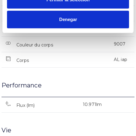
IP66
Indice d’étanchéité IP
Denegar
66
Intensité (A)
9007
Couleur du corps
AL iap
Corps
Performance
10.971lm
Flux (lm)
Vie