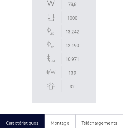
78,8
1000
13.242
12.190
10.971
139
32
Caractéristiques
Montage
Téléchargements