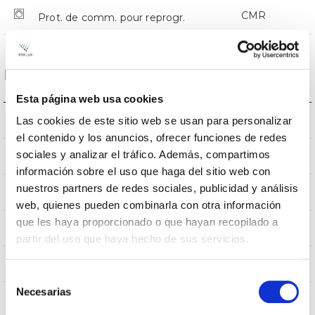
CMR
Prot. de comm. pour reprogr.
Dimensions et montage
Esta página web usa cookies
Monture en crosse
Las cookies de este sitio web se usan para personalizar
L’assemblée
el contenido y los anuncios, ofrecer funciones de redes
sociales y analizar el tráfico. Además, compartimos
0,124m2
Résistance au vent
información sobre el uso que haga del sitio web con
nuestros partners de redes sociales, publicidad y análisis
540x230x112mm
Dimensions
web, quienes pueden combinarla con otra información
que les haya proporcionado o que hayan recopilado a
Monture en crosse
Position de montage
partir del uso que haya hecho de sus servicios.
Non
Empalmable
Selección
Necesarias
de
consentimiento