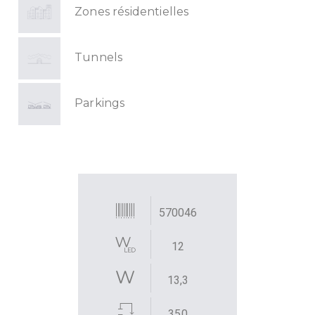
Zones résidentielles
Tunnels
Parkings
570046
12
13,3
350