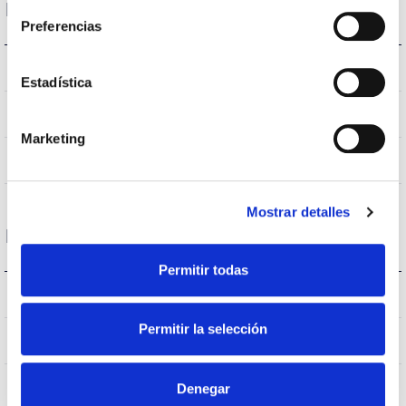
Données optiques
Preferencias
4.000K
Température de coleur
Estadística
>70
CRI Indice de rendu des couleurs
Marketing
VA00K0M
Optique
Mostrar detalles
Logement et finition
Permitir todas
IK10
IK Protection contre des impacts
Permitir la selección
IP66
Indice d’étanchéité IP
9007
Denegar
Couleur du corps