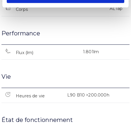
AL iap
Corps
Performance
1.801lm
Flux (lm)
Vie
L90 B10 >200.000h
Heures de vie
État de fonctionnement