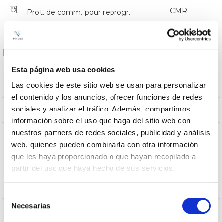
CMR
Prot. de comm. pour reprogr.
Dimensions et montage
Esta página web usa cookies
Monture en crosse
Las cookies de este sitio web se usan para personalizar
L’assemblée
el contenido y los anuncios, ofrecer funciones de redes
sociales y analizar el tráfico. Además, compartimos
0,124m2
Résistance au vent
información sobre el uso que haga del sitio web con
nuestros partners de redes sociales, publicidad y análisis
540x230x112mm
Dimensions
web, quienes pueden combinarla con otra información
que les haya proporcionado o que hayan recopilado a
Monture en crosse
Position de montage
partir del uso que haya hecho de sus servicios.
Non
Empalmable
Selección
Necesarias
de
consentimiento