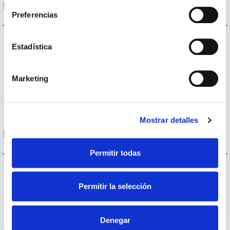
Données optiques
Preferencias
3.000K
Température de coleur
Estadística
>70
CRI Indice de rendu des couleurs
Marketing
VA00K0M
Optique
Mostrar detalles
Logement et finition
Permitir todas
IK10
IK Protection contre des impacts
Permitir la selección
IP66
Indice d’étanchéité IP
9007
Denegar
Couleur du corps