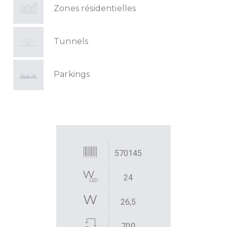
Zones résidentielles
Tunnels
Parkings
570145
24
26,5
700