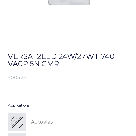
VERSA 12LED 24W/27WT 740
VA0P 5N CMR
500425
Applications
Autovías