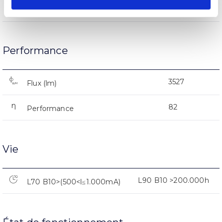
AL iap
Corps
Performance
3527
Flux (lm)
82
Performance
Vie
L90 B10 >200.000h
L70 B10>(500<l≤1.000mA)