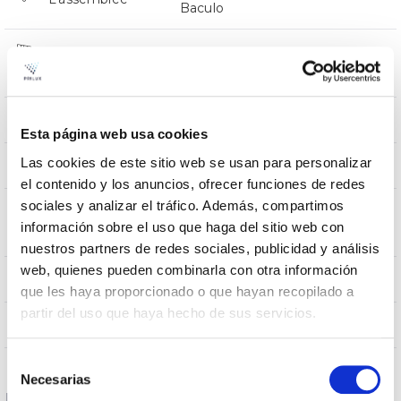
Baculo
Résistance au
0,124
vent
4000
Poids
Esta página web usa cookies
Las cookies de este sitio web se usan para personalizar
540x230x112
Dimensions
el contenido y los anuncios, ofrecer funciones de redes
sociales y analizar el tráfico. Además, compartimos
Position de
BACULO,BRAZO
información sobre el uso que haga del sitio web con
montage
nuestros partners de redes sociales, publicidad y análisis
web, quienes pueden combinarla con otra información
SI/YES/OUI/SIM
Empalmable
que les haya proporcionado o que hayan recopilado a
partir del uso que haya hecho de sus servicios.
Directa
Éclairage
Selección
Necesarias
de
Données optiques