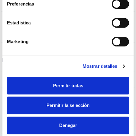
4000k
Preferencias
Température de coleur
>70
CRI Indice de rendu des couleurs
Estadística
VA
Optique
Marketing
Logement et finition
Mostrar detalles
8
IK Protection contre des impacts
Permitir todas
66
Indice d’étanchéité IP
Permitir la selección
9007
Couleur du corps
Denegar
AL iap
Corps