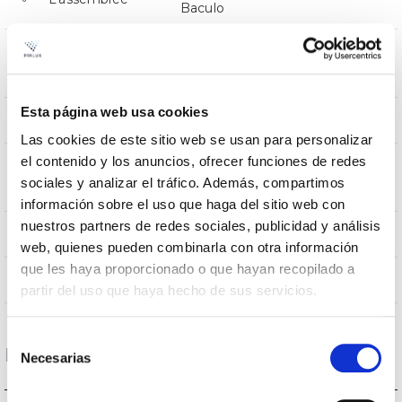
Baculo
Résistance au
0,179
vent
Esta página web usa cookies
640x280x112
Dimensions
Las cookies de este sitio web se usan para personalizar
el contenido y los anuncios, ofrecer funciones de redes
Position de
BACULO,BRAZO
sociales y analizar el tráfico. Además, compartimos
montage
información sobre el uso que haga del sitio web con
nuestros partners de redes sociales, publicidad y análisis
SI/YES/OUI/SIM
Empalmable
web, quienes pueden combinarla con otra información
que les haya proporcionado o que hayan recopilado a
Directa
Éclairage
partir del uso que haya hecho de sus servicios.
Selección
Données optiques
Necesarias
de
consentimiento