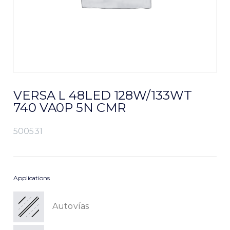
VERSA L 48LED 128W/133WT
740 VA0P 5N CMR
500531
Applications
Autovías