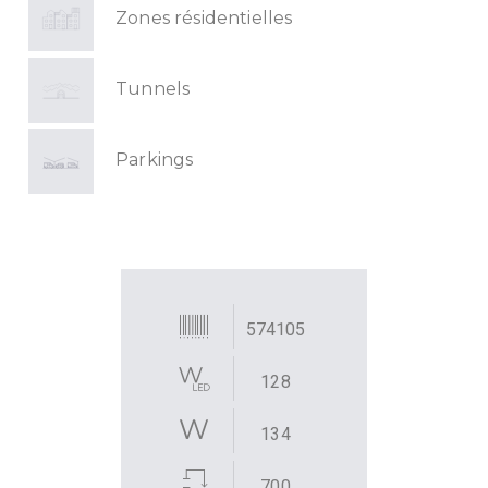
Zones résidentielles
Tunnels
Parkings
574105
128
134
700