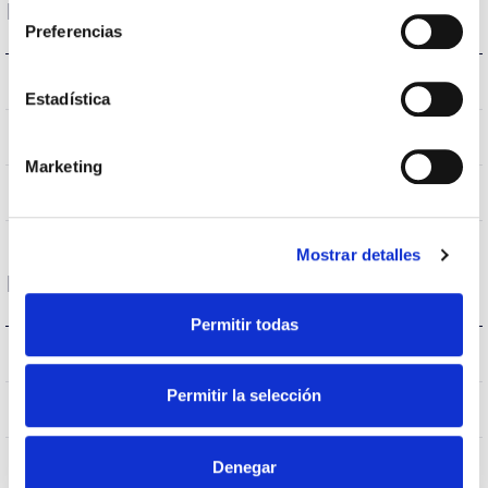
Données optiques
Preferencias
4.000K
Température de coleur
Estadística
>70
CRI Indice de rendu des couleurs
Marketing
VA00K0M
Optique
Mostrar detalles
Logement et finition
Permitir todas
IK09
IK Protection contre des impacts
Permitir la selección
IP66
Indice d’étanchéité IP
9007
Denegar
Couleur du corps