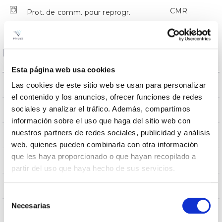
CMR
Prot. de comm. pour reprogr.
Dimensions et montage
Esta página web usa cookies
Monture en crosse
Las cookies de este sitio web se usan para personalizar
L’assemblée
el contenido y los anuncios, ofrecer funciones de redes
sociales y analizar el tráfico. Además, compartimos
0,252m2
Résistance au vent
información sobre el uso que haga del sitio web con
nuestros partners de redes sociales, publicidad y análisis
750x336x114mm
Dimensions
web, quienes pueden combinarla con otra información
que les haya proporcionado o que hayan recopilado a
Monture en crosse
Position de montage
partir del uso que haya hecho de sus servicios.
Non
Empalmable
Selección
Necesarias
de
consentimiento