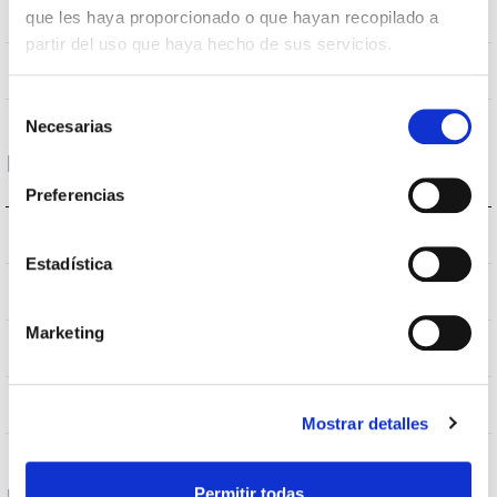
120
Opening angle
que les haya proporcionado o que hayan recopilado a
partir del uso que haya hecho de sus servicios.
NO
UGR
Selección
Necesarias
de
consentimiento
Housing and Finish
Preferencias
IP20
IP Tightness index
Estadística
IP40
Current (A)
Marketing
BLANCO
Body color
AL
Body
Mostrar detalles
Permitir todas