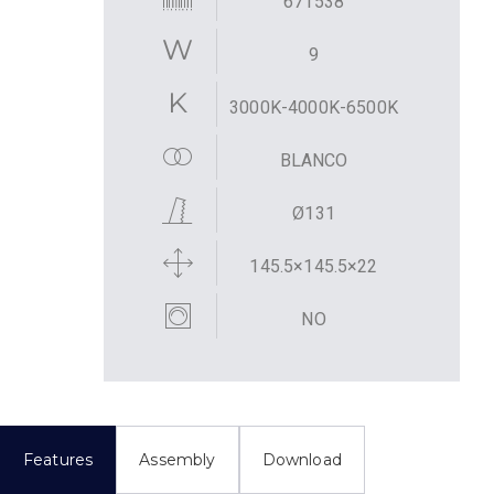
671538
9
3000K-4000K-6500K
BLANCO
Ø131
145.5×145.5×22
NO
Features
Assembly
Download