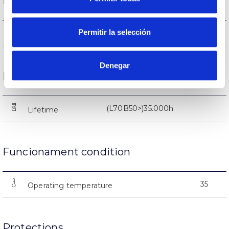
Performance
Permitir la selección
723-735-729lm
Flux (lm)
Denegar
Life
(L70B50>)35.000h
Lifetime
Funcionament condition
35
Operating temperature
Protections