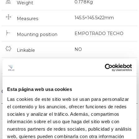
0.178Kg
Weight
145.5×145.5x22mm
Measures
EMPOTRADO TECHO
Mounting position
NO
Linkable
Directa
Lighting
Esta página web usa cookies
Optical data
Las cookies de este sitio web se usan para personalizar
el contenido y los anuncios, ofrecer funciones de redes
3000K-4000K-6500K
Colour temperature
sociales y analizar el tráfico. Además, compartimos
información sobre el uso que haga del sitio web con
80
CRI Colour rendering index
nuestros partners de redes sociales, publicidad y análisis
web, quienes pueden combinarla con otra información