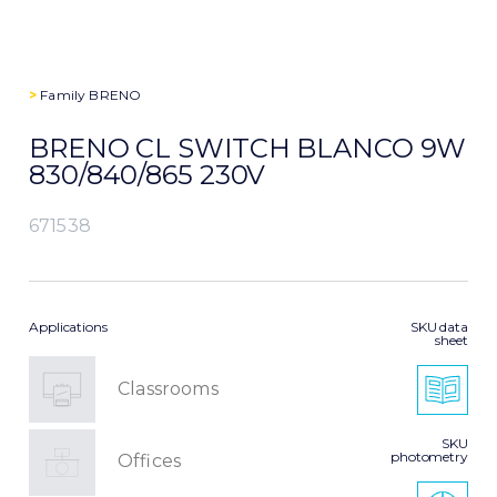
>
Family
BRENO
BRENO CL SWITCH BLANCO 9W
830/840/865 230V
671538
Applications
SKU data
sheet
Classrooms
SKU
photometry
Offices