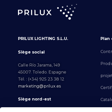
PRILUX LIGHTING S.L.U.
Plan 
Contr
Siège social
Produ
Calle Río Jarama, 149
45007. Toledo. Espagne
proje
Tél. : (+34) 925 23 38 12
marketing@prilux.es
Certif
Siège nord-est
Catal
Proje