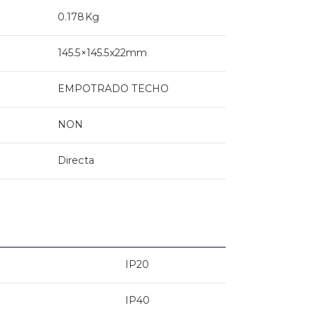
0.178Kg
145.5×145.5x22mm
EMPOTRADO TECHO
NON
Directa
IP20
IP40