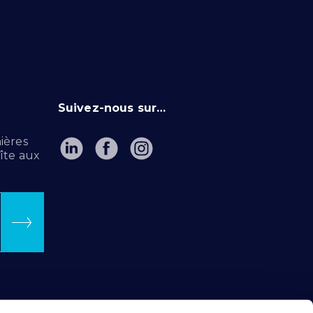
Suivez-nous sur…
ières
îte aux