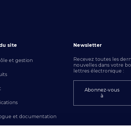
du site
Newsletter
Recevez toutes les dern
ôle et gestion
nouvelles dans votre bo
lettres électronique :
its
t
Abonnez-vous
à
ications
ogue et documentation
ts d'innovation