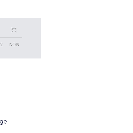
22
NON
age