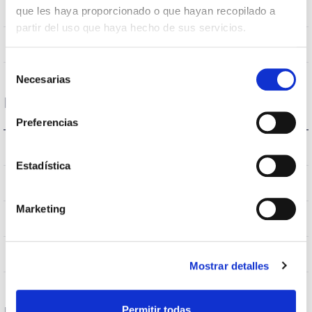
120
Opening angle
que les haya proporcionado o que hayan recopilado a
partir del uso que haya hecho de sus servicios.
NO
UGR
Selección
Necesarias
de
consentimiento
Housing and Finish
Preferencias
IP20
IP Tightness index
Estadística
IP40
Current (A)
Marketing
GRIS
Body color
AL
Body
Mostrar detalles
Permitir todas