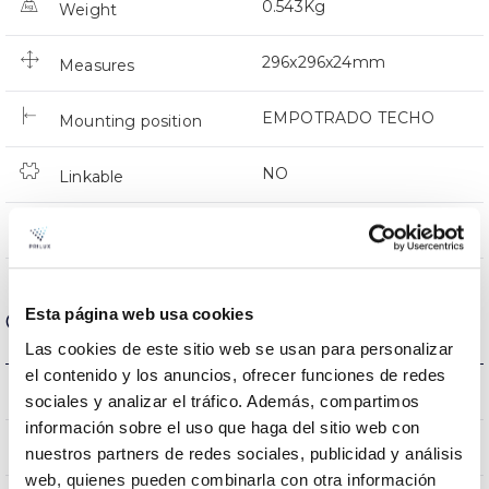
0.543Kg
Weight
296x296x24mm
Measures
EMPOTRADO TECHO
Mounting position
NO
Linkable
Directa
Lighting
Esta página web usa cookies
Optical data
Las cookies de este sitio web se usan para personalizar
el contenido y los anuncios, ofrecer funciones de redes
3000K-4000K-6500K
Colour temperature
sociales y analizar el tráfico. Además, compartimos
información sobre el uso que haga del sitio web con
80
CRI Colour rendering index
nuestros partners de redes sociales, publicidad y análisis
web, quienes pueden combinarla con otra información