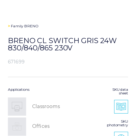
>
Family
BRENO
BRENO CL SWITCH GRIS 24W
830/840/865 230V
671699
Applications
SKU data
sheet
Classrooms
SKU
photometry
Offices