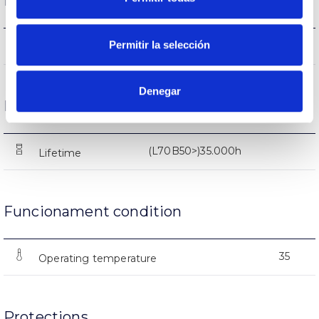
Performance
Permitir la selección
2385-2405-2415lm
Flux (lm)
Denegar
Life
(L70B50>)35.000h
Lifetime
Funcionament condition
35
Operating temperature
Protections