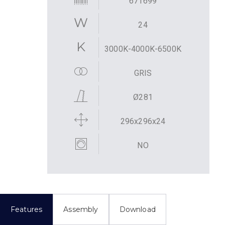
671699
24
3000K-4000K-6500K
GRIS
Ø281
296x296x24
NO
Features
Assembly
Download