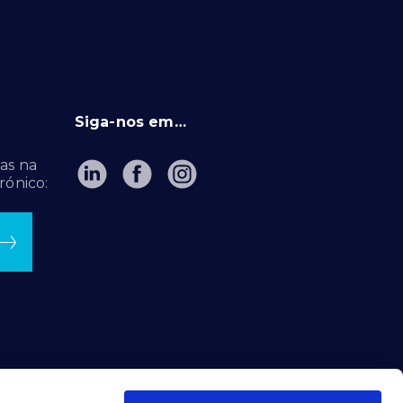
Siga-nos em…
as na
rónico: