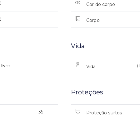
0
Cor do corpo
O
Corpo
Vida
415lm
(
Vida
Proteções
35
Proteção surtos