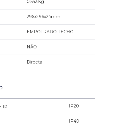
0.543Kg
296x296x24mm
EMPOTRADO TECHO
NÃO
Directa
o
IP20
e IP
IP40