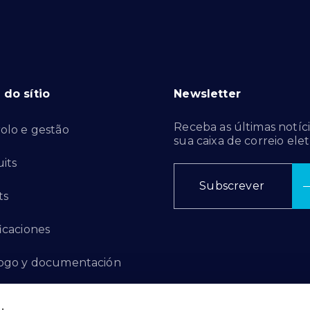
do sítio
Newsletter
Receba as últimas notíci
olo e gestão
sua caixa de correio elet
its
Subscrever
ts
ficaciones
ogo y documentación
ctos de innovación