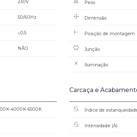
230V
Peso
50/60Hz
Dimensão
≥0,5
Posição de montagem
NÃO
Junção
Iluminação
Carcaça e Acabament
00K-4000K-6500K
Índice de estanqueidad
0
Intensidade (A)