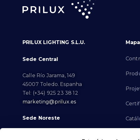
PRILUX LIGHTING S.L.U.
Mapa 
Contr
Sede Central
Produ
Calle Río Jarama, 149
45007 Toledo. Espanha
Proje
Tel: (+34) 925 23 38 12
marketing@prilux.es
Certi
Sede Noreste
Catál
Proye
Calle Del Torrent Fondo, s/n