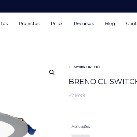
utos
Projectos
Prilux
Recursos
Blog
Cont
>
Família
BRENO
BRENO CL SWITCH
671699
Aplicações