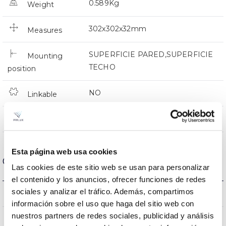
0.589Kg
Weight
302x302x32mm
Measures
SUPERFICIE PARED,SUPERFICIE
Mounting
TECHO
position
NO
Linkable
Directa
Lighting
Esta página web usa cookies
Optical data
Las cookies de este sitio web se usan para personalizar
el contenido y los anuncios, ofrecer funciones de redes
sociales y analizar el tráfico. Además, compartimos
3000K-4000K-6500K
Colour temperature
información sobre el uso que haga del sitio web con
nuestros partners de redes sociales, publicidad y análisis
80
CRI Colour rendering index