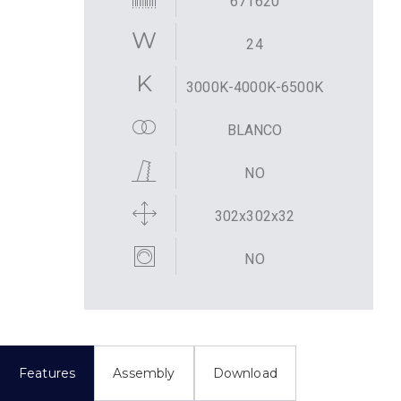
671620
24
3000K-4000K-6500K
BLANCO
NO
302x302x32
NO
Features
Assembly
Download