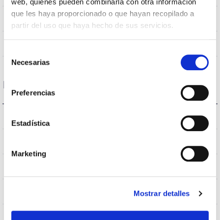
web, quienes pueden combinarla con otra información
que les haya proporcionado o que hayan recopilado a
120
Opening angle
partir del uso que haya hecho de sus servicios.
NO
UGR
Selección
Necesarias
de
consentimiento
Housing and Finish
Preferencias
IP20
IP Tightness index
Estadística
IP40
Current (A)
Marketing
BLANCO
Body color
AL
Body
Mostrar detalles