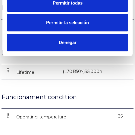
Permitir todas
Performance
Permitir la selección
2385-2405-2415lm
Flux (lm)
Denegar
Life
(L70B50>)35.000h
Lifetime
Funcionament condition
35
Operating temperature