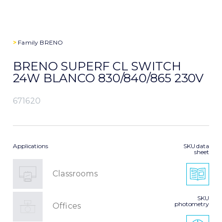
>
Family
BRENO
BRENO SUPERF CL SWITCH
24W BLANCO 830/840/865 230V
671620
Applications
SKU data
sheet
Classrooms
SKU
photometry
Offices