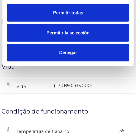
Permitir todas
Desempenho
Permitir la selección
2385-2405-2415lm
Fluxo (lm)
Denegar
Vida
(L70B50>)35.000h
Vida
Condição de funcionamento
35
Temperatura de trabalho