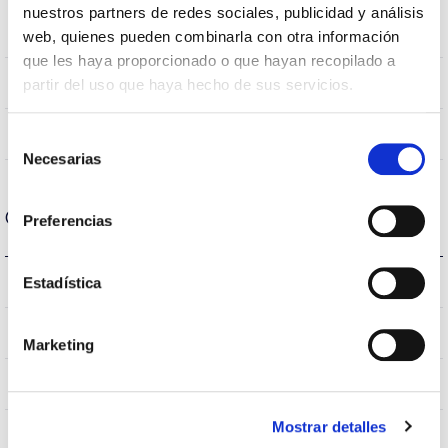
CRI Índice de repr.
nuestros partners de redes sociales, publicidad y análisis
80
cromática
web, quienes pueden combinarla con otra información
que les haya proporcionado o que hayan recopilado a
120
partir del uso que haya hecho de sus servicios.
Angulo de abertura
NO
UGR
Selección
Necesarias
de
consentimiento
Carcaça e Acabamento
Preferencias
IP20
Estadística
Índice de estanqueidade IP
IP40
Intensidade (A)
Marketing
BLANCO
Cor do corpo
Mostrar detalles
AL
Corpo