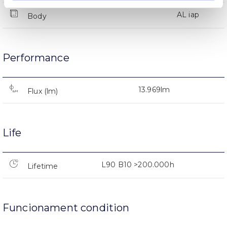
AL iap
Body
Performance
13.969lm
Flux (lm)
Life
L90 B10 >200.000h
Lifetime
Funcionament condition