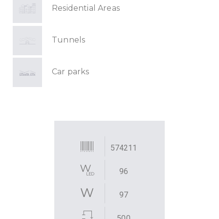
Residential Areas
Tunnels
Car parks
574211
96
97
500