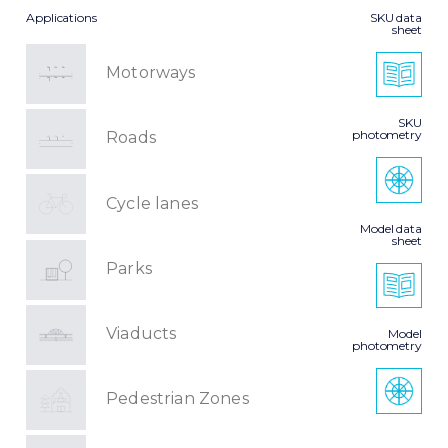
Applications
SKU data
sheet
Motorways
SKU
photometry
Roads
Cycle lanes
Model data
sheet
Parks
Viaducts
Model
photometry
Pedestrian Zones