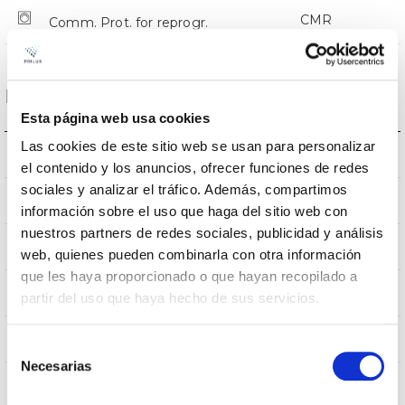
CMR
Comm. Prot. for reprogr.
Dimensions and Mounting
Esta página web usa cookies
Las cookies de este sitio web se usan para personalizar
Crosier Mount
Mounting
el contenido y los anuncios, ofrecer funciones de redes
sociales y analizar el tráfico. Además, compartimos
0,252m2
Wind Resistance
información sobre el uso que haga del sitio web con
nuestros partners de redes sociales, publicidad y análisis
750x336x114mm
Measures
web, quienes pueden combinarla con otra información
que les haya proporcionado o que hayan recopilado a
Crosier Mount
Mounting position
partir del uso que haya hecho de sus servicios.
No
Linkable
Selección
Necesarias
de
consentimiento