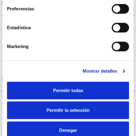
Données optiques
Preferencias
3.000K
Température de coleur
Estadística
>70
CRI Indice de rendu des couleurs
Marketing
VA00K0M
Optique
Mostrar detalles
Logement et finition
Permitir todas
IK09
IK Protection contre des impacts
Permitir la selección
IP66
Indice d’étanchéité IP
9007
Denegar
Couleur du corps