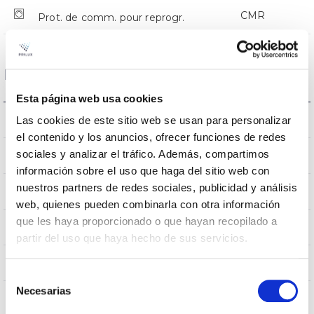
CMR
Prot. de comm. pour reprogr.
Dimensions et montage
Esta página web usa cookies
Monture en crosse
Las cookies de este sitio web se usan para personalizar
L’assemblée
el contenido y los anuncios, ofrecer funciones de redes
sociales y analizar el tráfico. Además, compartimos
0,252m2
Résistance au vent
información sobre el uso que haga del sitio web con
nuestros partners de redes sociales, publicidad y análisis
750x336x114mm
Dimensions
web, quienes pueden combinarla con otra información
que les haya proporcionado o que hayan recopilado a
Monture en crosse
Position de montage
partir del uso que haya hecho de sus servicios.
Non
Empalmable
Selección
Necesarias
de
consentimiento