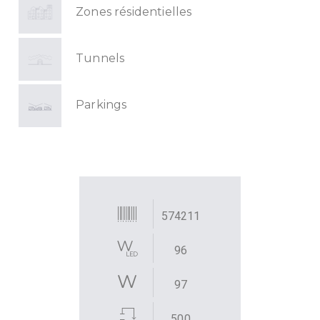
Zones résidentielles
Tunnels
Parkings
574211
96
97
500