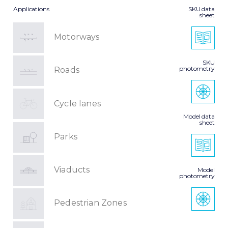
Applications
SKU data
sheet
Motorways
SKU
photometry
Roads
Cycle lanes
Model data
sheet
Parks
Viaducts
Model
photometry
Pedestrian Zones