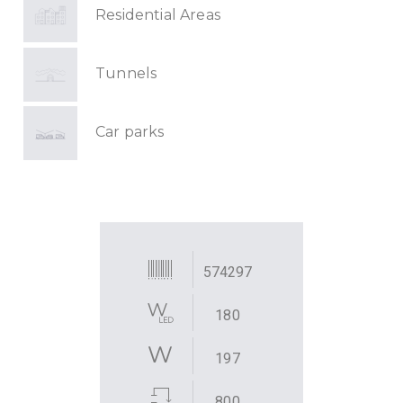
Residential Areas
Tunnels
Car parks
574297
180
197
800