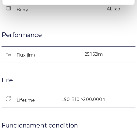
AL iap
Body
Performance
25.162lm
Flux (lm)
Life
L90 B10 >200.000h
Lifetime
Funcionament condition