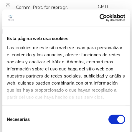
CMR
Comm. Prot. for reprogr.
Dimensions and Mounting
Esta página web usa cookies
Las cookies de este sitio web se usan para personalizar
Crosier Mount
Mounting
el contenido y los anuncios, ofrecer funciones de redes
sociales y analizar el tráfico. Además, compartimos
0,252m2
Wind Resistance
información sobre el uso que haga del sitio web con
nuestros partners de redes sociales, publicidad y análisis
750x336x114mm
Measures
web, quienes pueden combinarla con otra información
que les haya proporcionado o que hayan recopilado a
Crosier Mount
Mounting position
partir del uso que haya hecho de sus servicios.
No
Linkable
Selección
Necesarias
de
consentimiento