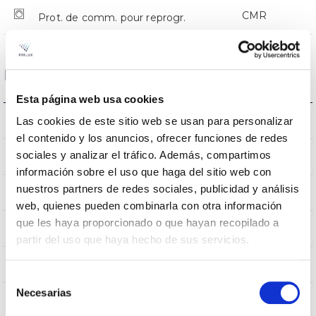
CMR
Prot. de comm. pour reprogr.
Dimensions et montage
Esta página web usa cookies
Monture en crosse
Las cookies de este sitio web se usan para personalizar
L’assemblée
el contenido y los anuncios, ofrecer funciones de redes
sociales y analizar el tráfico. Además, compartimos
0,252m2
Résistance au vent
información sobre el uso que haga del sitio web con
nuestros partners de redes sociales, publicidad y análisis
750x336x114mm
Dimensions
web, quienes pueden combinarla con otra información
que les haya proporcionado o que hayan recopilado a
Monture en crosse
Position de montage
partir del uso que haya hecho de sus servicios.
Non
Empalmable
Selección
Necesarias
de
consentimiento