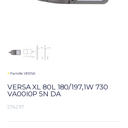
>
Famille
VERSA
VERSA XL 80L 180/197,1W 730
VA00I0P 5N DA
574297