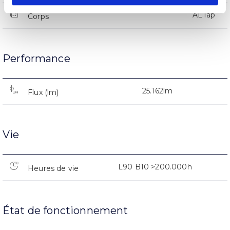
AL iap
Corps
Performance
25.162lm
Flux (lm)
Vie
L90 B10 >200.000h
Heures de vie
État de fonctionnement