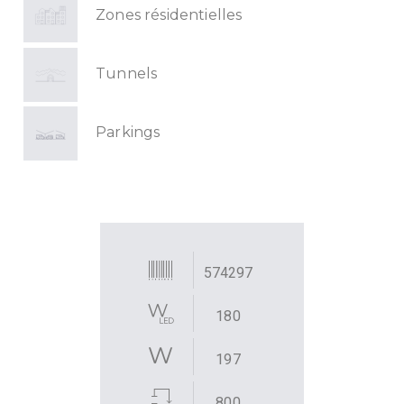
Zones résidentielles
Tunnels
Parkings
574297
180
197
800