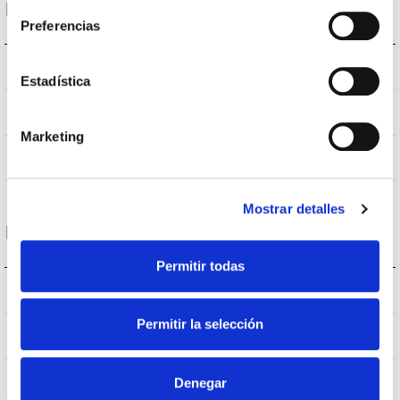
Données optiques
Preferencias
3.000K
Température de coleur
Estadística
>70
CRI Indice de rendu des couleurs
Marketing
VA00I0P
Optique
Mostrar detalles
Logement et finition
Permitir todas
IK09
IK Protection contre des impacts
Permitir la selección
IP66
Indice d’étanchéité IP
9007
Denegar
Couleur du corps