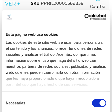
VER +
SKU
PPRIL00000388856
Courbe
W
30
Couler
2992
CCT
4000k
Esta página web usa cookies
FAVRIA GRIS 20W 830
Dossier
Las cookies de este sitio web se usan para personalizar
230V
el contenido y los anuncios, ofrecer funciones de redes
VER +
SKU
PPRIL00000402033
sociales y analizar el tráfico. Además, compartimos
Courbe
información sobre el uso que haga del sitio web con
W
20
nuestros partners de redes sociales, publicidad y análisis
Couler
1905
web, quienes pueden combinarla con otra información
CCT
3000k
que les haya proporcionado o que hayan recopilado a
partir del uso que haya hecho de sus servicios.
FAVRIA GRIS 20W 840
Dossier
230V
Selección
VER +
SKU
PPRIL00000402040
Necesarias
de
Courbe
W
20
consentimiento