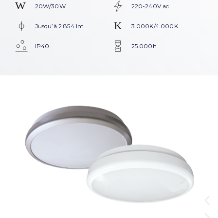
20W/30W
220-240V ac
Jusqu’à 2 854 lm
3.000K/4.000K
IP40
25.000h