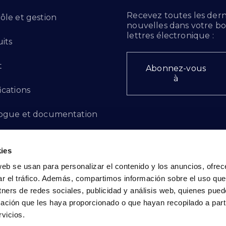
Recevez toutes les dern
ôle et gestion
nouvelles dans votre bo
lettres électronique :
its
t
Abonnez-vous
à
ications
ogue et documentation
ts d'innovation
ies
 des plaintes
web se usan para personalizar el contenido y los anuncios, ofrec
ar el tráfico. Además, compartimos información sobre el uso que
cto - FR
tners de redes sociales, publicidad y análisis web, quienes pue
ación que les haya proporcionado o que hayan recopilado a parti
vicios.