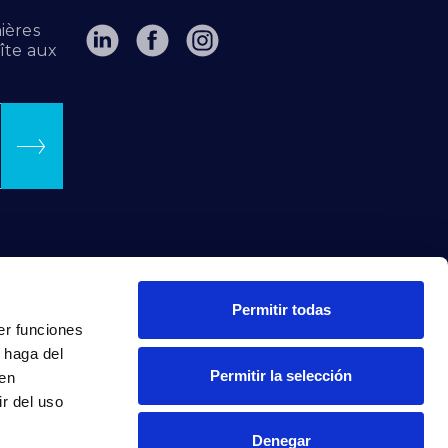
ières
îte aux
Permitir todas
er funciones
 haga del
Permitir la selección
den
r del uso
Denegar