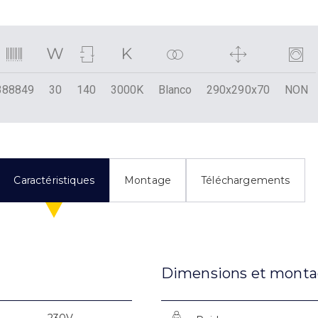
388849
30
140
3000K
Blanco
290x290x70
NON
Caractéristiques
Montage
Téléchargements
Dimensions et mont
230V