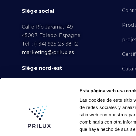
Contr
Siège social
Produ
Calle Río Jarama, 149
45007. Toledo. Espagne
proje
Tél. : (+34) 925 23 38 12
marketing@prilux.es
Certif
Siège nord-est
Catal
Proje
Calle Del Torrent Fondo, s/n
Esta página web usa cook
08791. Sant Llorenç d’Hortons.
Canal
Las cookies de este sitio 
Barcelone. Espagne
de redes sociales y analiz
Tél. : (+34) 93 719 23 29
Conta
sitio web con nuestros par
marketing@prilux.es
combinarla con otra inform
que haya hecho de sus ser