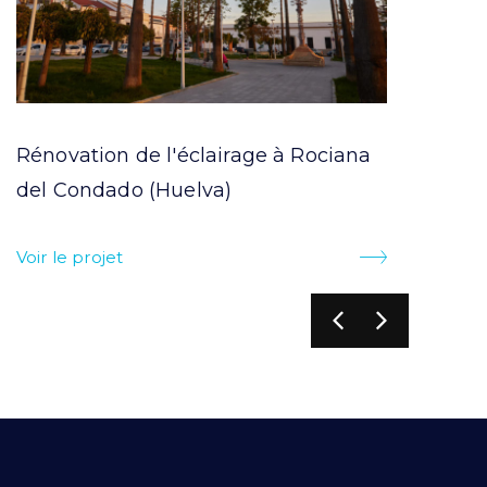
,
ILUMINACIÓN EXTERIOR
Rénovation de l'éclairage à Rociana
Écl
del Condado (Huelva)
cam
Voir le projet
Voir