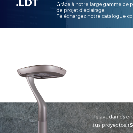
.LDT
Grâce à notre large gamme de pr
de projet d'éclairage.
Téléchargez notre catalogue co
Te ayudamos en l
tus proyectos.
¡