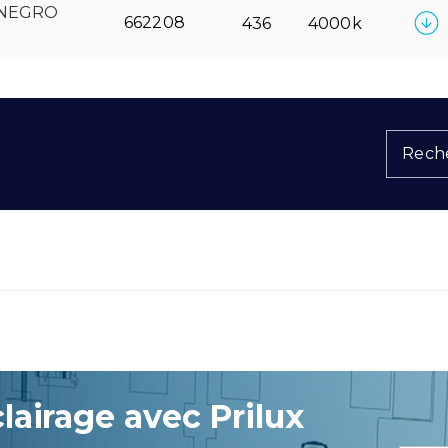
 NEGRO
662208
436
4000k
Reche
lairage avec Prilux