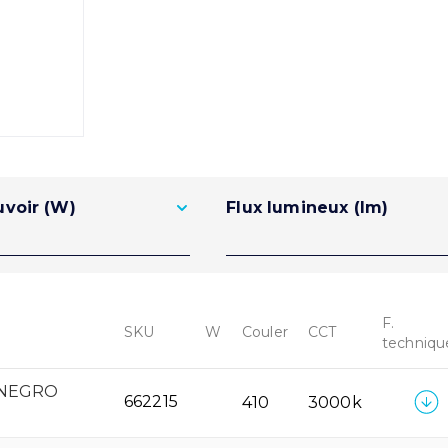
voir (W)
Flux lumineux (lm)
F.
SKU
W
Couler
CCT
techniqu
 NEGRO
662215
410
3000k