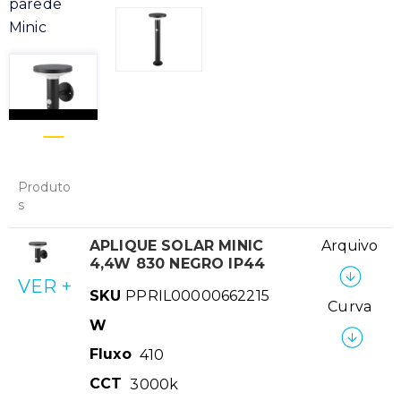
parede
Minic
Produto
s
APLIQUE SOLAR MINIC
Arquivo
4,4W 830 NEGRO IP44
VER +
SKU
PPRIL00000662215
Curva
W
Fluxo
410
CCT
3000k