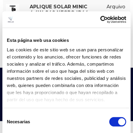
APLIQUE SOLAR MINIC
Arquivo
4,4W 840 NEGRO IP44
VER +
SKU
PPRIL00000662208
Curva
W
Esta página web usa cookies
Fluxo
436
Las cookies de este sitio web se usan para personalizar
CCT
4000k
el contenido y los anuncios, ofrecer funciones de redes
sociales y analizar el tráfico. Además, compartimos
información sobre el uso que haga del sitio web con
nuestros partners de redes sociales, publicidad y análisis
Não encontras o que procuras?
web, quienes pueden combinarla con otra información
Experimenta a nossa pesquisa avançada
que les haya proporcionado o que hayan recopilado a
partir del uso que haya hecho de sus servicios.
Procurar produtos
Selección
Necesarias
de
consentimiento