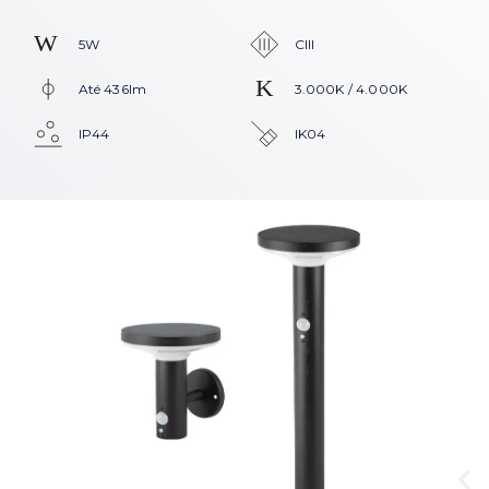
5W
CIII
Até 436lm
3.000K / 4.000K
IP44
IK04