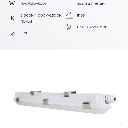
18W/36W/50W
Jusqu’à 7.080lm
3.000K/4.000K/6.500K
IP66
(Switch)
L79B50>50.000h
IK08