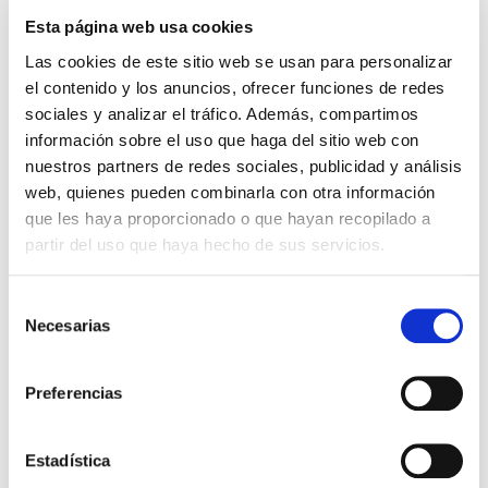
CCT
3000K-4000K-6500K
Esta página web usa cookies
AMBORA SW CCT 830-
Dossier
Las cookies de este sitio web se usan para personalizar
840-865 36W 1200MM
el contenido y los anuncios, ofrecer funciones de redes
IP66 IK08 TW
VER +
sociales y analizar el tráfico. Además, compartimos
Courbe
SKU
PPRIL00000690980
información sobre el uso que haga del sitio web con
W
36
nuestros partners de redes sociales, publicidad y análisis
web, quienes pueden combinarla con otra información
Couler
5000-5050-5080
que les haya proporcionado o que hayan recopilado a
CCT
3000K-4000K-6500K
partir del uso que haya hecho de sus servicios.
AMBORA SW CCT 830-
Dossier
840-865 36W 1200MM
Selección
IP66 IK08 TW
Necesarias
VER +
de
Courbe
consentimiento
SKU
PPRIL00000690980
Preferencias
W
36
Couler
5000-5050-5080
Estadística
CCT
3000K-4000K-6500K