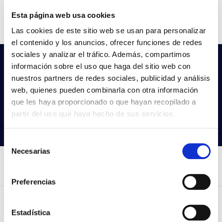
Couler
842-862-885
Esta página web usa cookies
CCT
3000K/4000K/5000K
Las cookies de este sitio web se usan para personalizar
el contenido y los anuncios, ofrecer funciones de redes
sociales y analizar el tráfico. Además, compartimos
Vous ne trouvez pas ce que vous
información sobre el uso que haga del sitio web con
cherchez?
nuestros partners de redes sociales, publicidad y análisis
web, quienes pueden combinarla con otra información
Essayez notre recherche avancée
que les haya proporcionado o que hayan recopilado a
partir del uso que haya hecho de sus servicios.
Rechercher des produits
Selección
Necesarias
de
consentimiento
Preferencias
Estadística