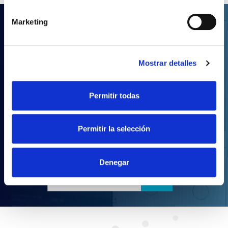
Marketing
.LDT
Vos projets d'éclairage
Mostrar detalles
avec Prilux
Grâce à notre large gamme de produits, vous
Permitir todas
pourrez réaliser tout type de projet d'éclairage.
Téléchargez notre catalogue complet au format
LDT.
Permitir la selección
Denegar
TÉLÉCHARGER