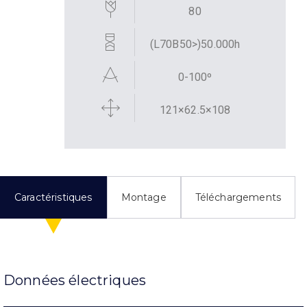
80
(L70B50>)50.000h
0-100º
121×62.5×108
Caractéristiques
Montage
Téléchargements
Données électriques