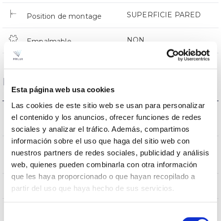
SUPERFICIE PARED
Position de montage
NON
Empalmable
Données optiques
Esta página web usa cookies
Las cookies de este sitio web se usan para personalizar
3000K-4000K-
el contenido y los anuncios, ofrecer funciones de redes
Température de coleur
5000K
sociales y analizar el tráfico. Además, compartimos
información sobre el uso que haga del sitio web con
CRI Indice de rendu des
nuestros partners de redes sociales, publicidad y análisis
80
couleurs
web, quienes pueden combinarla con otra información
que les haya proporcionado o que hayan recopilado a
0-100º
Angle d’ouverture
partir del uso que haya hecho de sus servicios.
Selección