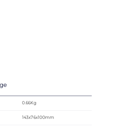
age
0.66Kg
143x76x100mm