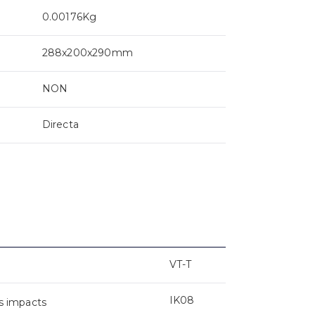
0.00176Kg
288x200x290mm
NON
Directa
VT-T
IK08
s impacts