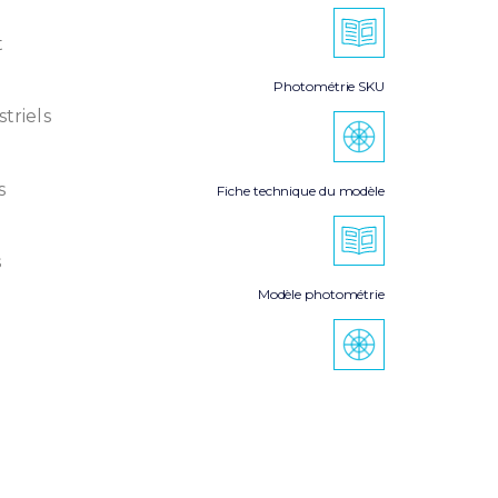
t
Photométrie SKU
triels
s
Fiche technique du modèle
s
Modèle photométrie