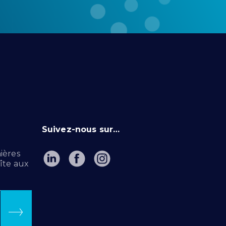
Suivez-nous sur…
ières
îte aux