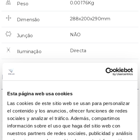
0.00176Kg
Peso
288x200x290mm
Dimensão
NÃO
Junção
Directa
Iluminação
Dados ópticos
Esta página web usa cookies
5000K
Temperatura de cor
Las cookies de este sitio web se usan para personalizar
el contenido y los anuncios, ofrecer funciones de redes
70
CRI Índice de repr. cromática
sociales y analizar el tráfico. Además, compartimos
información sobre el uso que haga del sitio web con
120
Angulo de abertura
nuestros partners de redes sociales, publicidad y análisis