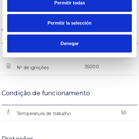
Permitir todas
7300lm
Fluxo (lm)
Permitir la selección
Vida
Denegar
L70>50000h
Vida
35000
Nº de ignições
Condição de funcionamento
50
Temperatura de trabalho