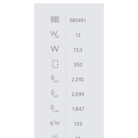
585491
12
13,3
350
2.292
2.099
1.847
139