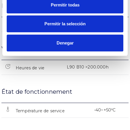
Permitir todas
Performance
Permitir la selección
1.847lm
Flux (lm)
Denegar
Vie
L90 B10 >200.000h
Heures de vie
État de fonctionnement
-40~+50ºC
Température de service