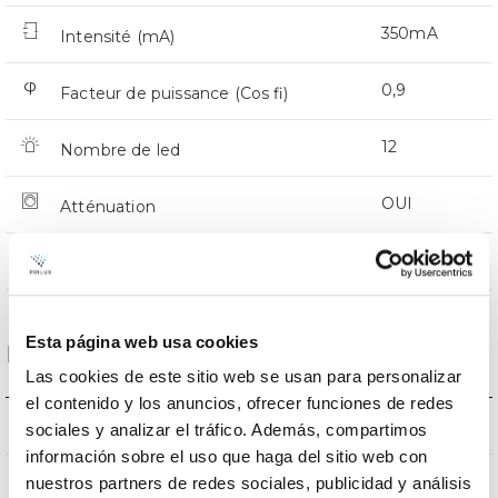
350mA
Intensité (mA)
0,9
Facteur de puissance (Cos fi)
12
Nombre de led
OUI
Atténuation
CMR
Prot. de comm. pour reprogr.
Esta página web usa cookies
Dimensions et montage
Las cookies de este sitio web se usan para personalizar
el contenido y los anuncios, ofrecer funciones de redes
318 a 408x116mm
Dimensions
sociales y analizar el tráfico. Además, compartimos
información sobre el uso que haga del sitio web con
NON
nuestros partners de redes sociales, publicidad y análisis
Empalmable