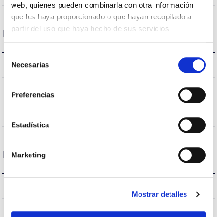
web, quienes pueden combinarla con otra información
que les haya proporcionado o que hayan recopilado a
partir del uso que haya hecho de sus servicios.
Données optiques
Selección
3.000K
Necesarias
Température de coleur
de
consentimiento
>70
CRI Indice de rendu des couleurs
Preferencias
VA00L1P
Optique
Estadística
Logement et finition
Marketing
66
Intensité (A)
Mostrar detalles