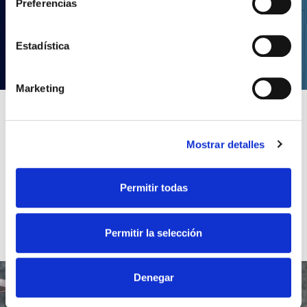
Preferencias
Estadística
TÉLÉCHARGER
Marketing
Mostrar detalles
Permitir todas
Permitir la selección
Denegar
Te ayudamos en la planificación,