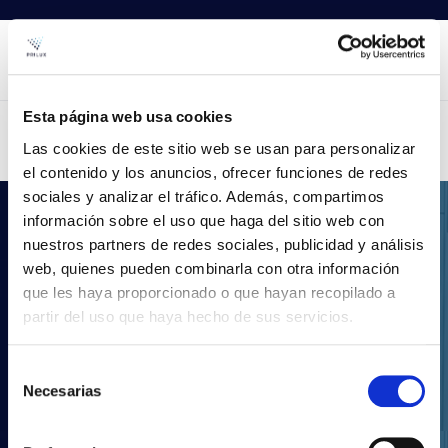
Esta página web usa cookies
Las cookies de este sitio web se usan para personalizar
el contenido y los anuncios, ofrecer funciones de redes
sociales y analizar el tráfico. Además, compartimos
.LDT
información sobre el uso que haga del sitio web con
nuestros partners de redes sociales, publicidad y análisis
Vos projets d'éclairage
web, quienes pueden combinarla con otra información
que les haya proporcionado o que hayan recopilado a
avec Prilux
partir del uso que haya hecho de sus servicios.
Grâce à notre large gamme de produits, vous
Selección
pourrez réaliser tout type de projet d'éclairage.
Necesarias
de
Téléchargez notre catalogue complet au format
LDT.
consentimiento