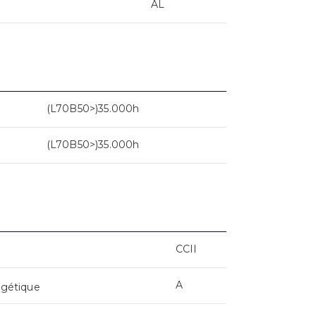
AL
(L70B50>)35.000h
(L70B50>)35.000h
CCII
A
rgétique