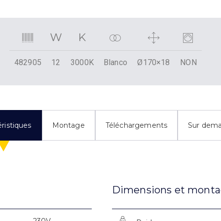
482905
12
3000K
Blanco
Ø170×18
NON
ristiques
Montage
Téléchargements
Sur dem
Dimensions et mont
230V