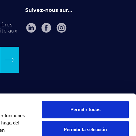
Suivez-nous sur…
ières
îte aux
Permitir todas
er funciones
 haga del
Permitir la selección
den