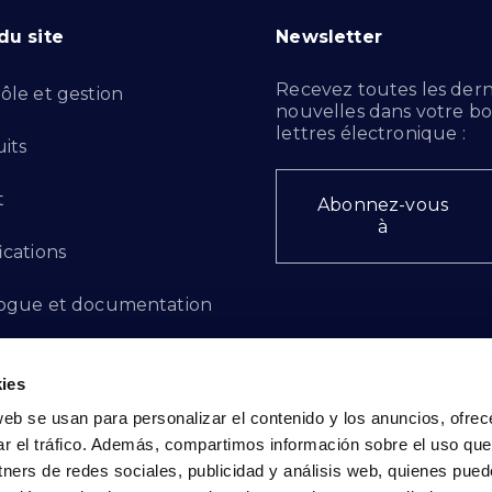
du site
Newsletter
Recevez toutes les dern
ôle et gestion
nouvelles dans votre bo
lettres électronique :
its
t
Abonnez-vous
à
ications
ogue et documentation
ts d'innovation
ies
 des plaintes
web se usan para personalizar el contenido y los anuncios, ofrec
ar el tráfico. Además, compartimos información sobre el uso que
cto - FR
tners de redes sociales, publicidad y análisis web, quienes pue