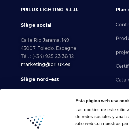
PRILUX LIGHTING S.L.U.
Plan 
Contr
Siège social
Produ
Calle Río Jarama, 149
45007. Toledo. Espagne
proje
Tél. : (+34) 925 23 38 12
marketing@prilux.es
Certif
Siège nord-est
Catal
Proje
Calle Del Torrent Fondo, s/n
Esta página web usa cook
08791. Sant Llorenç d’Hortons.
Canal
Las cookies de este sitio 
Barcelone. Espagne
de redes sociales y analiz
Tél. : (+34) 93 719 23 29
Conta
sitio web con nuestros par
marketing@prilux.es