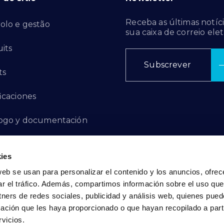
Receba as últimas notíci
olo e gestão
sua caixa de correio elet
its
Subscrever
ts
ficaciones
ogo y documentación
ctos de innovación
ies
 de denuncias
web se usan para personalizar el contenido y los anuncios, ofrec
ar el tráfico. Además, compartimos información sobre el uso que
act
tners de redes sociales, publicidad y análisis web, quienes pue
ación que les haya proporcionado o que hayan recopilado a parti
vicios.