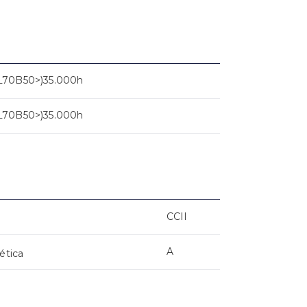
L70B50>)35.000h
L70B50>)35.000h
CCII
A
ética