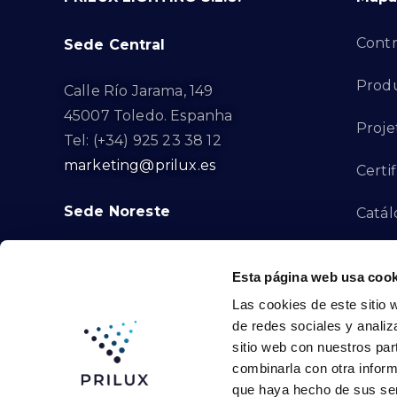
Contr
Sede Central
Produ
Calle Río Jarama, 149
45007 Toledo. Espanha
Proje
Tel: (+34) 925 23 38 12
marketing@prilux.es
Certi
Sede Noreste
Catál
Proye
Calle Del Torrent Fondo, s/n
Esta página web usa cook
08791. Sant Llorenç d’Hortons.
Canal
Las cookies de este sitio 
Barcelona. Espanha
de redes sociales y analiz
Tel: (+34) 93 719 23 29
Cont
sitio web con nuestros par
marketing@prilux.es
combinarla con otra inform
que haya hecho de sus ser