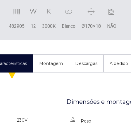
482905
12
3000K
Blanco
Ø170×18
NÃO
aracterísticas
Montagem
Descargas
A pedido
Dimensões e monta
230V
Peso