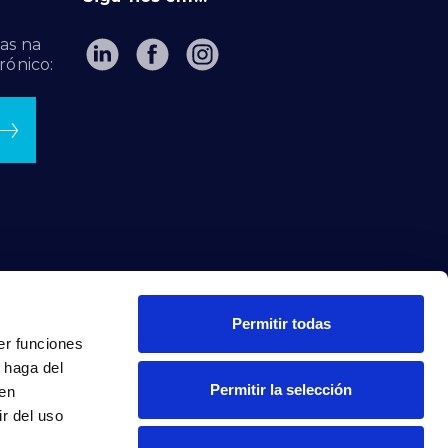
as na
rónico:
Permitir todas
er funciones
 haga del
Permitir la selección
den
r del uso