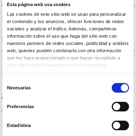
Esta página web usa cookies
NON
Atténuation
Las cookies de este sitio web se usan para personalizar
el contenido y los anuncios, ofrecer funciones de redes
sociales y analizar el tráfico. Además, compartimos
información sobre el uso que haga del sitio web con
Dimensions et montage
nuestros partners de redes sociales, publicidad y análisis
web, quienes pueden combinarla con otra información
0.2Kg
que les haya proporcionado o que hayan recopilado a
Poids
partir del uso que haya hecho de sus servicios.
NON
Empalmable
Selección
Necesarias
de
consentimiento
Vie
Preferencias
L70 > 25.000h
Heures de vie
Estadística