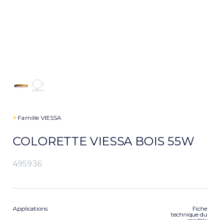
>
Famille
VIESSA
COLORETTE VIESSA BOIS 55W
495936
Applications
Fiche
technique du