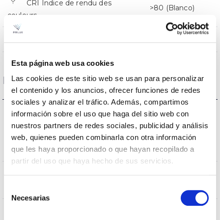
CRI Indice de rendu des
>80 (Blanco)
couleurs
PEXL0M
Optique
Esta página web usa cookies
Las cookies de este sitio web se usan para personalizar
Logement et finition
el contenido y los anuncios, ofrecer funciones de redes
sociales y analizar el tráfico. Además, compartimos
IK
información sobre el uso que haga del sitio web con
Protection
nuestros partners de redes sociales, publicidad y análisis
IK10
contre des
web, quienes pueden combinarla con otra información
que les haya proporcionado o que hayan recopilado a
impacts
partir del uso que haya hecho de sus servicios.
Indice
IP66
d’étanchéité IP
Selección
Necesarias
de
consentimiento
Couleur du
9007