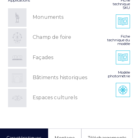
Applications
Fiche
technique
SKU
Monuments
Fiche
Champ de foire
technique du
modèle
Façades
Modèle
photométrie
Bâtiments historiques
Espaces culturels