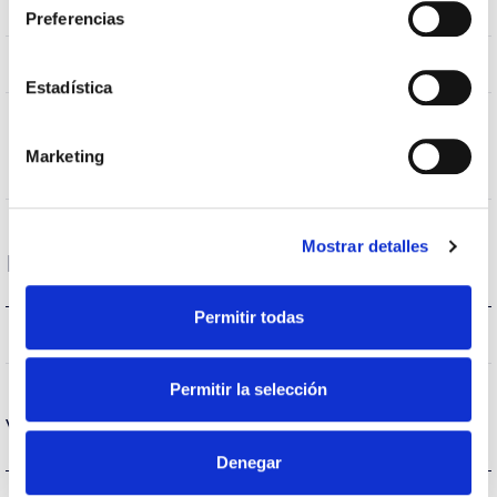
corps
Preferencias
AL iap
Corps
Estadística
Overstorm,HCB (High Cooled
Static
Box),TESS (Temperature Evacuation
Marketing
charge
Skin System)
Mostrar detalles
Performance
Permitir todas
11.108lm
Flux (lm)
Permitir la selección
Vie
Denegar