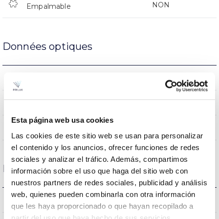
NON
Empalmable
Données optiques
3000K
Température de coleur
>80
CRI Indice de rendu des couleurs
Esta página web usa cookies
120º
Angle d’ouverture
Las cookies de este sitio web se usan para personalizar
el contenido y los anuncios, ofrecer funciones de redes
sociales y analizar el tráfico. Además, compartimos
Logement et finition
información sobre el uso que haga del sitio web con
nuestros partners de redes sociales, publicidad y análisis
web, quienes pueden combinarla con otra información
IP20
Indice d’étanchéité IP
que les haya proporcionado o que hayan recopilado a
partir del uso que haya hecho de sus servicios.