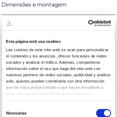
Dimensões e montagem
5.000x10mm
Dimensão
Superfície
Posição de montagem
Esta página web usa cookies
NÃO
Junção
Las cookies de este sitio web se usan para personalizar
el contenido y los anuncios, ofrecer funciones de redes
sociales y analizar el tráfico. Además, compartimos
información sobre el uso que haga del sitio web con
Dados ópticos
nuestros partners de redes sociales, publicidad y análisis
web, quienes pueden combinarla con otra información
3000K
Temperatura de cor
que les haya proporcionado o que hayan recopilado a
partir del uso que haya hecho de sus servicios.
80
CRI Índice de repr. cromática
Selección
Necesarias
de